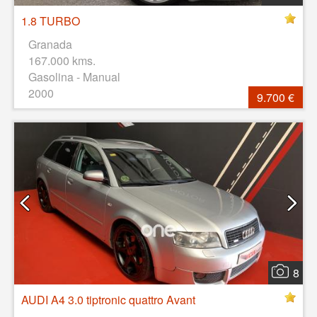
1.8 TURBO
Granada
167.000 kms.
Gasolina - Manual
2000
9.700 €
8
AUDI A4 3.0 tiptronic quattro Avant