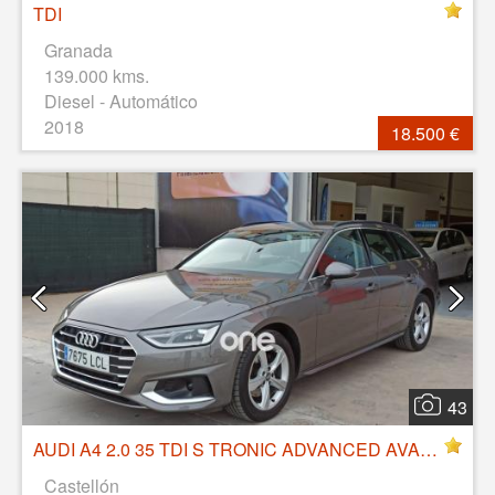
TDI
Granada
139.000 kms.
Diesel - Automático
2018
18.500 €
43
AUDI A4 2.0 35 TDI S TRONIC ADVANCED AVANT hibrido IHEV, 163 CV, 14/11/2019,
Castellón