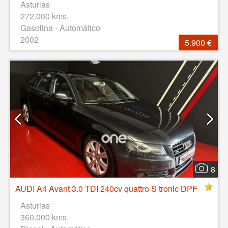
Asturias
272.000 kms.
Gasolina - Automático
2002
5.900 €
8
AUDI A4 Avant 3.0 TDI 240cv quattro S tronic DPF
Asturias
360.000 kms.