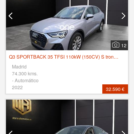
12
Q3 SPORTBACK 35 TFSI 110kW (150CV) S tronic Advanced
Madrid
74.300 kms.
- Automático
2022
32.590 €