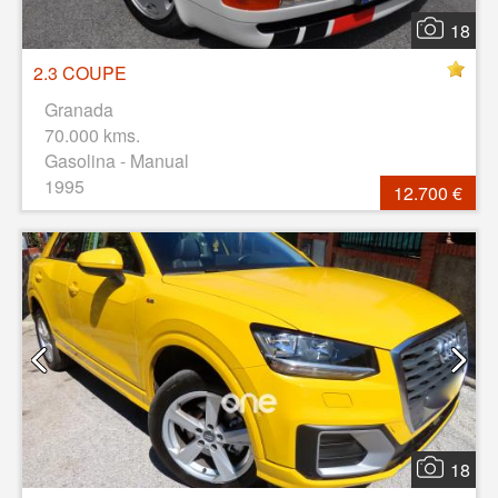
18
2.3 COUPE
Granada
70.000 kms.
Gasolina - Manual
1995
12.700 €
18