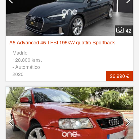
42
A5 Advanced 45 TFSI 195kW quattro Sportback
Madrid
128.800 kms.
- Automático
2020
26.990 €