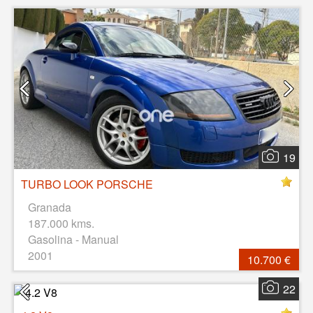
19
TURBO LOOK PORSCHE
Granada
187.000 kms.
Gasolina - Manual
2001
10.700 €
22