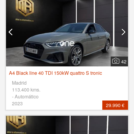
42
A4 Black line 40 TDI 150kW quattro S tronic
Madrid
113.400 kms.
- Automático
2023
29.990 €