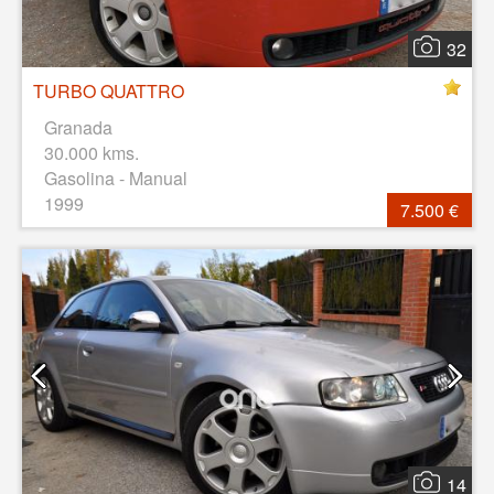
32
TURBO QUATTRO
Granada
30.000 kms.
Gasolina - Manual
1999
7.500 €
14