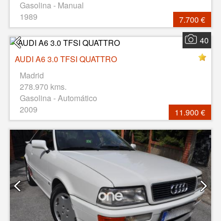
Gasolina - Manual
1989
7.700 €
40
AUDI A6 3.0 TFSI QUATTRO
Madrid
278.970 kms.
Gasolina - Automático
2009
11.900 €