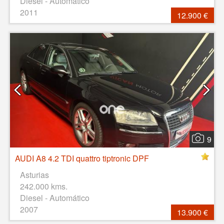
Diesel - Automático
2011
12.900 €
9
AUDI A8 4.2 TDI quattro tiptronic DPF
Asturias
242.000 kms.
Diesel - Automático
2007
13.900 €