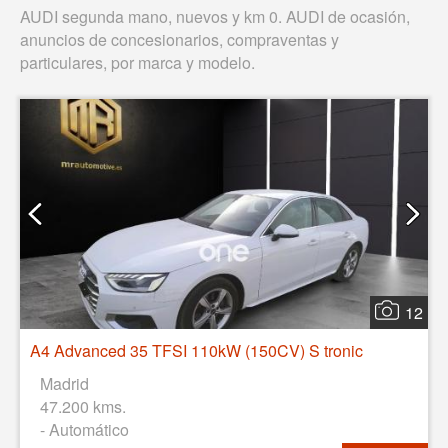
AUDI segunda mano, nuevos y km 0. AUDI de ocasión,
anuncios de concesionarios, compraventas y
particulares, por marca y modelo.
12
A4 Advanced 35 TFSI 110kW (150CV) S tronic
Madrid
47.200 kms.
- Automático