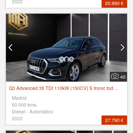
2022
25.990 €
40
Q3 Advanced 35 TDI 110kW (150CV) S tronic todoterreno 110KW (150CV) 5P manual
Madrid
50.000 kms.
Diesel - Automático
2023
27.790 €