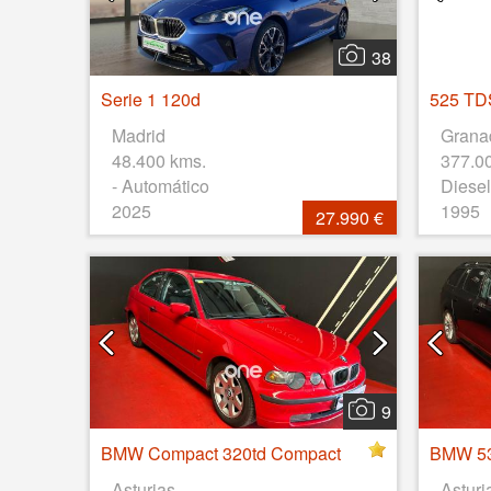
38
Serie 1 120d
525 TD
Madrid
Grana
48.400 kms.
377.0
- Automático
Diesel
2025
1995
27.990 €
9
BMW Compact 320td Compact
BMW 53
Asturias
Asturi