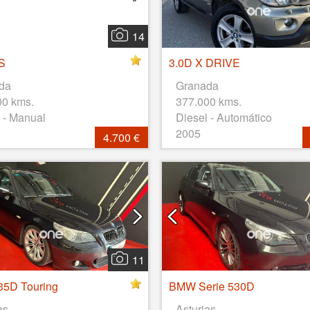
14
S
3.0D X DRIVE
da
Granada
00 kms.
377.000 kms.
 - Manual
Diesel - Automático
2005
4.700 €
11
5D Touring
BMW Serie 530D
as
Asturias