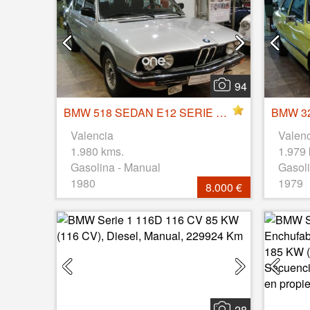
94
BMW 518 SEDAN E12 SERIE 5 - AÑO 1980
Valencia
Valen
1.980 kms.
1.979
Gasolina - Manual
Gasoli
1980
1979
8.000 €
28