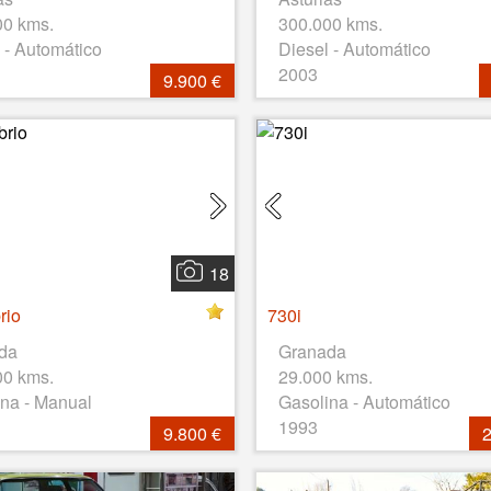
00 kms.
300.000 kms.
 - Automático
Diesel - Automático
2003
9.900 €
18
rio
730i
da
Granada
00 kms.
29.000 kms.
na - Manual
Gasolina - Automático
1993
9.800 €
2