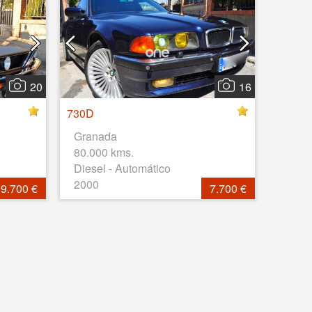
20
16
730D
Granada
80.000 kms.
Diesel - Automático
2000
9.700 €
7.700 €