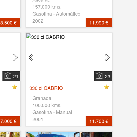
157.000 kms.
Gasolina - Automático
2002
8.500 €
11.990 €
21
23
330 ci CABRIO
Granada
100.000 kms.
Gasolina - Manual
2001
7.000 €
11.700 €