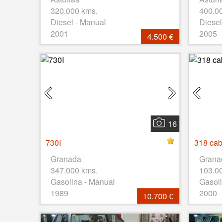
320.000 kms.
400.0
Diesel - Manual
Diesel
2001
2005
4.500 €
16
730I
318 cab
Granada
Grana
347.000 kms.
103.0
Gasolina - Manual
Gasoli
1989
2000
10.700 €