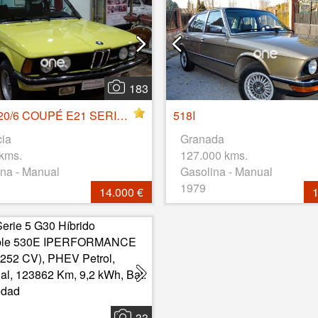
183
BMW 320/6 COUPÉ E21 SERIE 3 - AÑO 1979
518I
cia
Granada
 kms.
127.000 kms.
na - Manual
Gasolina - Manual
1979
14.000 €
1
33