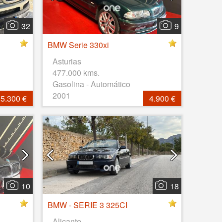
32
9
BMW Serie 330xi
Asturias
477.000 kms.
Gasolina - Automático
2001
5.300 €
4.900 €
10
18
BMW - SERIE 3 325CI
Alicante