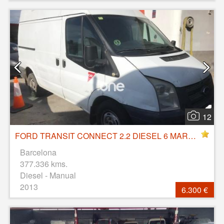
12
FORD TRANSIT CONNECT 2.2 DIESEL 6 MARCHAS
Barcelona
377.336 kms.
Diesel - Manual
2013
6.300 €