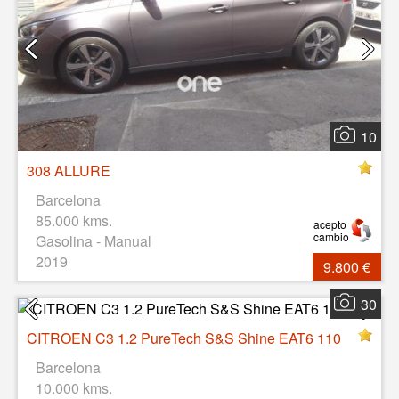
10
308 ALLURE
Barcelona
85.000 kms.
acepto
cambio
Gasolina - Manual
2019
9.800 €
30
CITROEN C3 1.2 PureTech S&S Shine EAT6 110
Barcelona
10.000 kms.