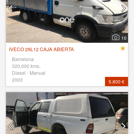
10
IVECO 29L12 CAJA ABIERTA
Barcelona
320.000 kms.
Diesel - Manual
2003
5.800 €