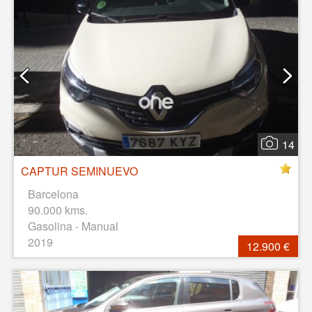
14
CAPTUR SEMINUEVO
Barcelona
90.000 kms.
Gasolina - Manual
2019
12.900 €