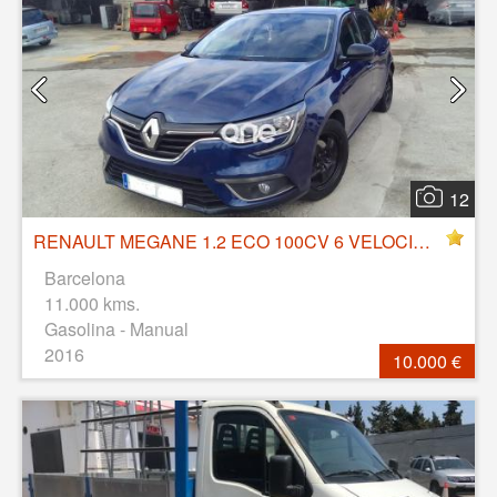
12
RENAULT MEGANE 1.2 ECO 100CV 6 VELOCIDADES
Barcelona
11.000 kms.
Gasolina - Manual
2016
10.000 €