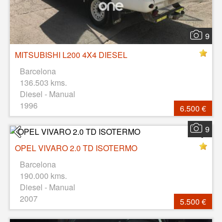
9
MITSUBISHI L200 4X4 DIESEL
Barcelona
136.503 kms.
Diesel - Manual
1996
6.500 €
9
OPEL VIVARO 2.0 TD ISOTERMO
Barcelona
190.000 kms.
Diesel - Manual
2007
5.500 €