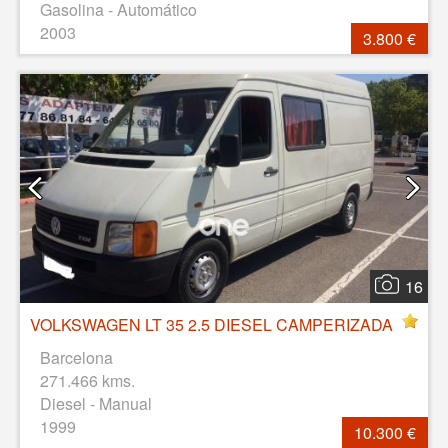
Gasolina - Automático
2003
3.800 €
16
VOLKSWAGEN LT 35 2.5 DIESEL CAMPERIZADA
Barcelona
271.466 kms.
Diesel - Manual
1999
10.300 €