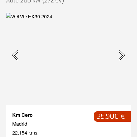
Auto 200 kW (272 CV)
Km Cero
35.900 €
Madrid
22.154 kms.