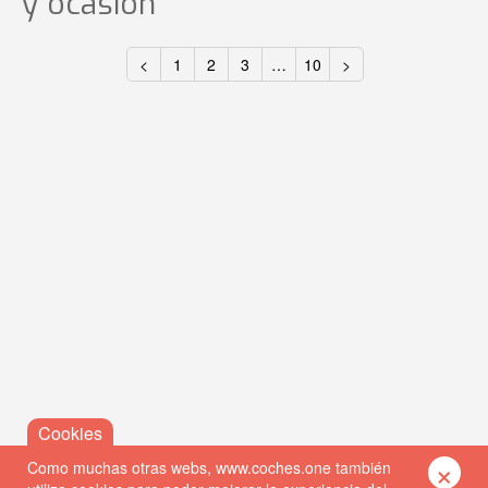
y ocasión
<
1
2
3
…
10
>
×
Como muchas otras webs, www.coches.one también