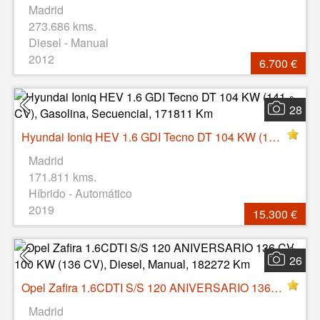
Madrid
273.686 kms.
Diesel - Manual
2012
6.700 €
28
Hyundai Ioniq HEV 1.6 GDI Tecno DT 104 KW (141 CV), Gasolina, Secuencial, 171811 Km
Madrid
171.811 kms.
Híbrido - Automático
2019
15.300 €
26
Opel Zafira 1.6CDTI S/S 120 ANIVERSARIO 136 CV 100 KW (136 CV), Diesel, Manual, 182272 Km
Madrid