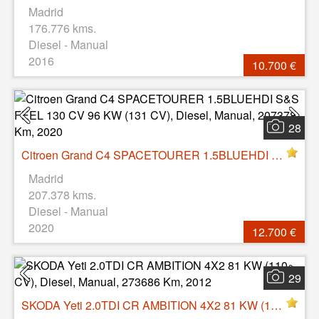
Madrid
176.776 kms.
Diesel - Manual
2016
10.700 €
28
Citroen Grand C4 SPACETOURER 1.5BLUEHDI S&S FEEL 130 CV 96 KW (131 CV), Diesel, Manual, 207378 Km, 2020
Madrid
207.378 kms.
Diesel - Manual
2020
12.700 €
29
SKODA Yeti 2.0TDI CR AMBITION 4X2 81 KW (110 CV), Diesel, Manual, 273686 Km, 2012