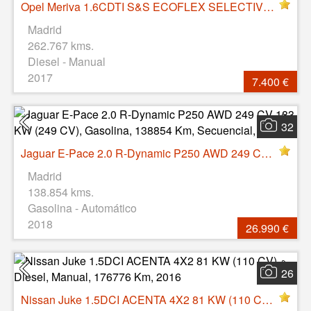
Opel Meriva 1.6CDTI S&S ECOFLEX SELECTIVE 81 KW (110 CV), Diesel, Manual, 262767 Km
Madrid
262.767 kms.
Diesel - Manual
2017
7.400 €
32
Jaguar E-Pace 2.0 R-Dynamic P250 AWD 249 CV 183 KW (249 CV), Gasolina, 138854 Km, Secuencial, 2018
Madrid
138.854 kms.
Gasolina - Automático
2018
26.990 €
26
Nissan Juke 1.5DCI ACENTA 4X2 81 KW (110 CV), Diesel, Manual, 176776 Km, 2016