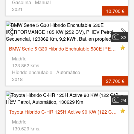
Gasolina - Manual
2021
10.700 €
33
BMW Serie 5 G30 Híbrido Enchufable 530E IPERFORMANCE 185 KW (252 CV), PHEV Petrol, Secuencial, 123862 Km, 9,2 kWh, Bat. en propiedad
Madrid
123.862 kms.
Híbrido enchufable - Automático
2018
27.700 €
24
Toyota Híbrido C-HR 125H Active 90 KW (122 CV), HEV Petrol, Automático, 130629 Km
Madrid
130.629 kms.