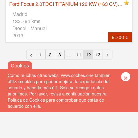
Ford Focus 2.0TDCI TITANIUM 120 KW (163 CV), Diesel, Manual, 183764 Km, 2013
Madrid
183.764 kms.
Diesel - Manual
2013
9.700 €
<
1
2
3
…
11
12
13
>
×
Como muchas otras webs, www.coches.one también
utiliza cookies para poder mejorar la experiencia del
usuario y hacerla más útil. Sólo se recogen datos
anónimos. Por favor, revisa a continuación nuestra
Política de Cookies
para comprobar que estás de
acuerdo con ella.
© 2026 Coches One
Política de privacidad
Política de cookies
FAQs
Contacto
DISEÑO WEB: ALBIN SOFT