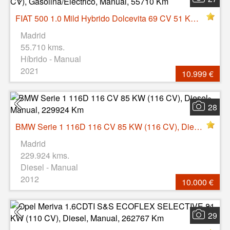
FIAT 500 1.0 Mild Hybrido Dolcevita 69 CV 51 KW (69 CV), Gasolina/Eléctrico, Manual, 55710 Km
Madrid
55.710 kms.
Híbrido - Manual
2021
10.999 €
28
BMW Serie 1 116D 116 CV 85 KW (116 CV), Diesel, Manual, 229924 Km
Madrid
229.924 kms.
Diesel - Manual
2012
10.000 €
29