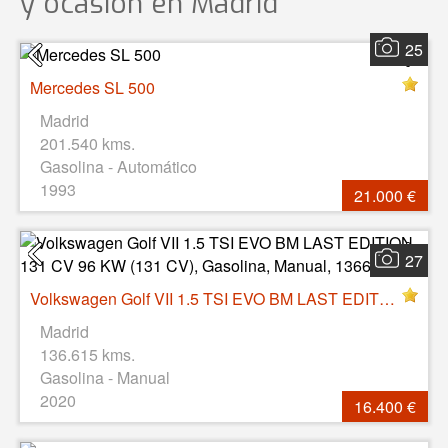
y ocasión
en Madrid
25
Mercedes SL 500
Madrid
201.540 kms.
Gasolina - Automático
1993
21.000 €
27
Volkswagen Golf VII 1.5 TSI EVO BM LAST EDITION 131 CV 96 KW (131 CV), Gasolina, Manual, 136615 Km
Madrid
136.615 kms.
Gasolina - Manual
2020
16.400 €