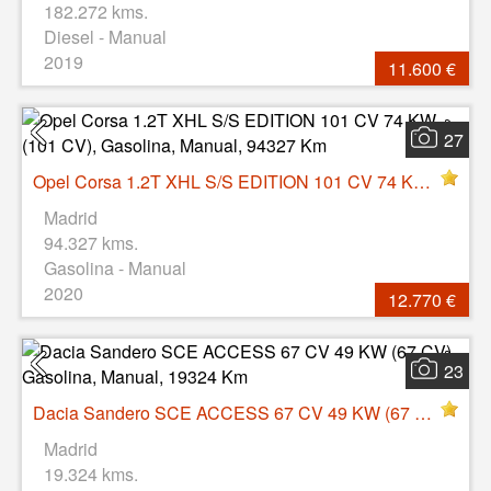
182.272 kms.
Diesel - Manual
2019
11.600 €
27
Opel Corsa 1.2T XHL S/S EDITION 101 CV 74 KW (101 CV), Gasolina, Manual, 94327 Km
Madrid
94.327 kms.
Gasolina - Manual
2020
12.770 €
23
Dacia Sandero SCE ACCESS 67 CV 49 KW (67 CV), Gasolina, Manual, 19324 Km
Madrid
19.324 kms.