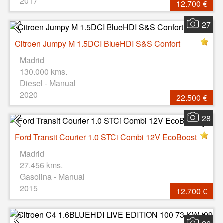
2017
12.700 €
27
Citroen Jumpy M 1.5DCI BlueHDI S&S Confort
Madrid
130.000 kms.
Diesel - Manual
2020
22.500 €
28
Ford Transit Courier 1.0 STCi Combi 12V EcoBoost
Madrid
27.456 kms.
Gasolina - Manual
2015
12.700 €