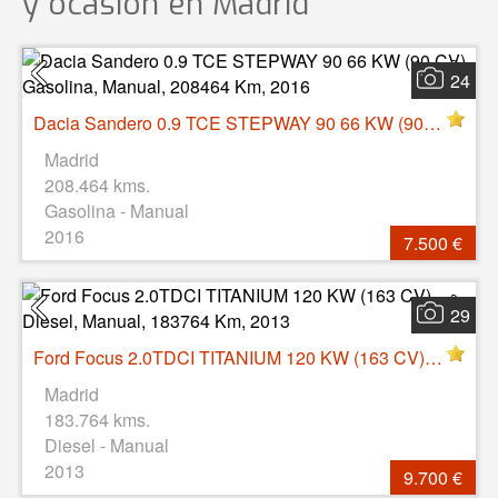
y ocasión
en Madrid
24
Dacia Sandero 0.9 TCE STEPWAY 90 66 KW (90 CV), Gasolina, Manual, 208464 Km, 2016
Madrid
208.464 kms.
Gasolina - Manual
2016
7.500 €
29
Ford Focus 2.0TDCI TITANIUM 120 KW (163 CV), Diesel, Manual, 183764 Km, 2013
Madrid
183.764 kms.
Diesel - Manual
2013
9.700 €