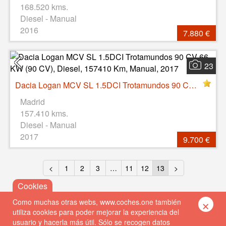
168.520 kms.
Diesel - Manual
2016
7.880 €
23
Dacia Logan MCV SL 1.5DCI Trotamundos 90 CV 66 KW (90 CV), Diesel, 157410 Km, Manual, 2017
Madrid
157.410 kms.
Diesel - Manual
2017
9.700 €
<
1
2
3
…
11
12
13
>
×
Como muchas otras webs, www.coches.one también
utiliza cookies para poder mejorar la experiencia del
usuario y hacerla más útil. Sólo se recogen datos