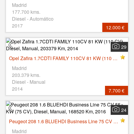
Madrid
177.700 kms.
Diesel - Automático
2017
12.000 €
29
Opel Zafira 1.7CDTI FAMILY 110CV 81 KW (110 CV), Diesel, Manual, 203379 Km, 2014
Madrid
203.379 kms.
Diesel - Manual
2014
7.700 €
24
Peugeot 208 1.6 BLUEHDI Business Line 75 CV 55 KW (75 CV), Diesel, Manual, 168520 Km, 2016
Madrid