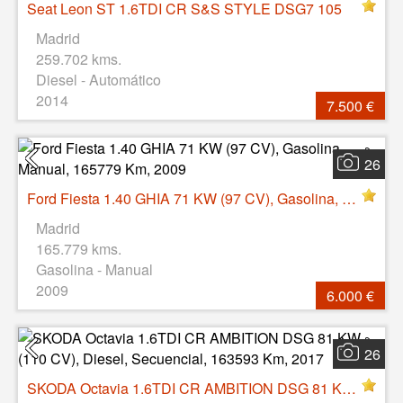
Seat Leon ST 1.6TDI CR S&S STYLE DSG7 105
Madrid
259.702 kms.
Diesel - Automático
2014
7.500 €
26
Ford Fiesta 1.40 GHIA 71 KW (97 CV), Gasolina, Manual, 165779 Km, 2009
Madrid
165.779 kms.
Gasolina - Manual
2009
6.000 €
26
SKODA Octavia 1.6TDI CR AMBITION DSG 81 KW (110 CV), Diesel, Secuencial, 163593 Km, 2017