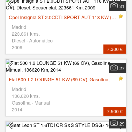
31
Opel Insignia ST 2.0CDTI SPORT AUT 118 KW (160 CV), Diesel, Secuencial, 223661 Km, 2009
Madrid
223.661 kms.
Diesel - Automático
2009
7.300 €
27
Fiat 500 1.2 LOUNGE 51 KW (69 CV), Gasolina, Manual, 136620 Km, 2014
Madrid
136.620 kms.
Gasolina - Manual
2014
7.500 €
29