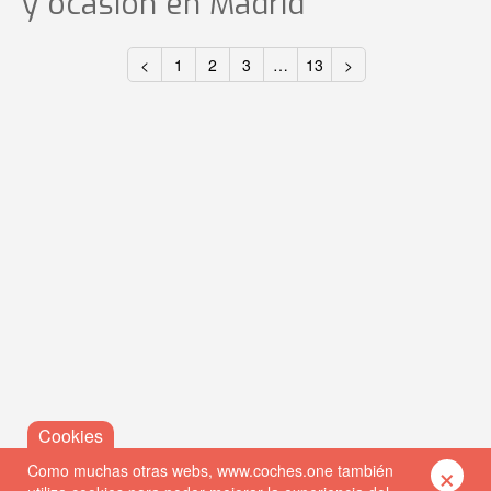
y ocasión
en Madrid
<
1
2
3
…
13
>
×
Como muchas otras webs, www.coches.one también