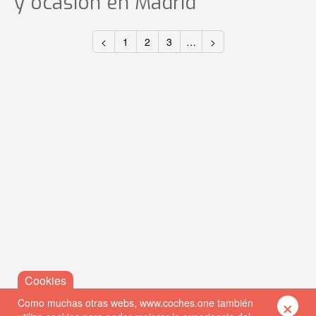
y ocasión
en Madrid
<
1
2
3
…
>
×
Como muchas otras webs, www.coches.one también