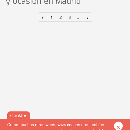
y ocasión
en Madrid
<
1
2
3
…
>
×
Como muchas otras webs, www.coches.one también