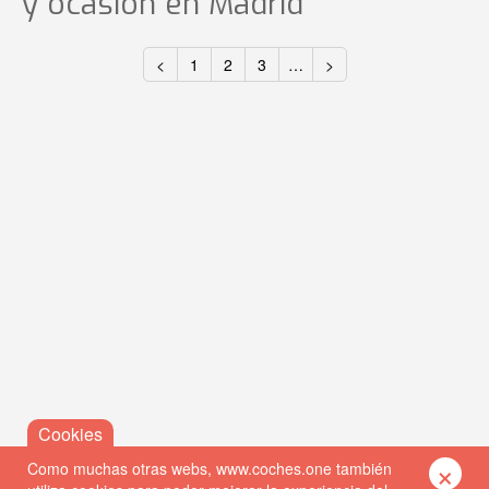
y ocasión
en Madrid
<
1
2
3
…
>
×
Como muchas otras webs, www.coches.one también