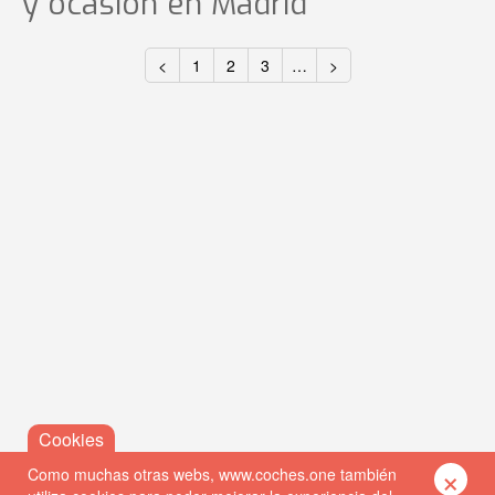
y ocasión
en Madrid
<
1
2
3
…
>
×
Como muchas otras webs, www.coches.one también