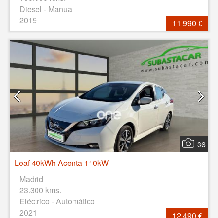
Diesel - Manual
2019
11.990 €
36
Leaf 40kWh Acenta 110kW
Madrid
23.300 kms.
Eléctrico - Automático
2021
12.490 €