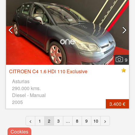
9
CITROEN C4 1.6 HDi 110 Exclusive
Asturias
290.000 kms.
Diesel - Manual
2005
3.400 €
<
1
2
3
…
8
9
10
>