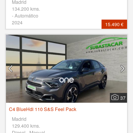
Madrid
134.200 kms.
- Automático
2024
15.490 €
37
C4 BlueHdi 110 S&S Feel Pack
Madrid
129.400 kms.
Diesel - Manual