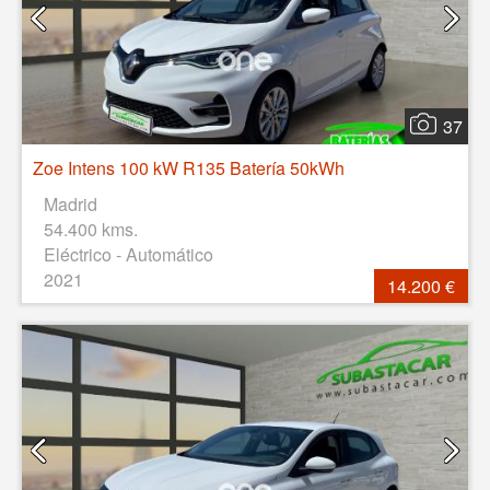
37
Zoe Intens 100 kW R135 Batería 50kWh
Madrid
54.400 kms.
Eléctrico - Automático
2021
14.200 €