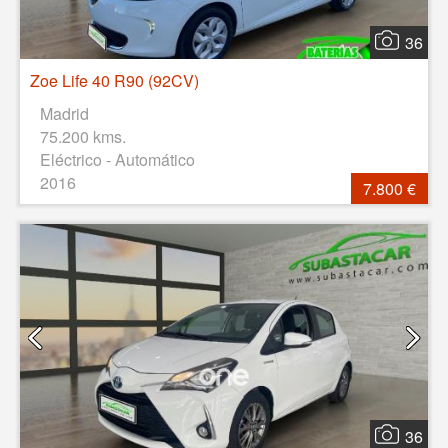
36
Zoe Life 40 R90 (92CV)
Madrid
75.200 kms.
Eléctrico - Automático
2016
7.800 €
36