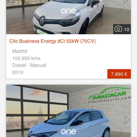
10
Clio Business Energy dCi 55kW (75CV)
Madrid
102.900 kms.
Diesel - Manual
2019
7.890 €