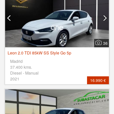
36
Leon 2.0 TDI 85kW SS Style Go 5p
Madrid
37.400 kms.
Diesel - Manual
2021
16.990 €