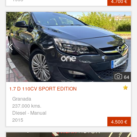
4.700 €
64
1.7 D 110CV SPORT EDITION
Granada
237.000 kms.
Diesel - Manual
2015
4.500 €