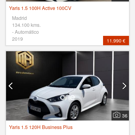
Yaris 1.5 100H Active 100CV
Madrid
134.100 kms.
- Automático
2019
11.990 €
36
Yaris 1.5 120H Business Plus