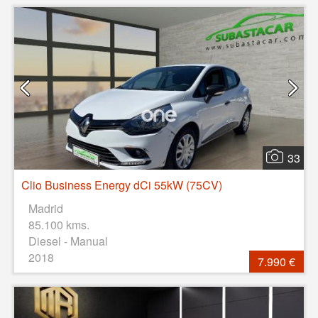
33
Clio Business Energy dCi 55kW (75CV)
Madrid
85.100 kms.
Diesel - Manual
2018
7.990 €