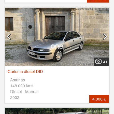
41
Carisma diesel DID
Asturias
148.000 kms.
Diesel - Manual
2002
4.000 €