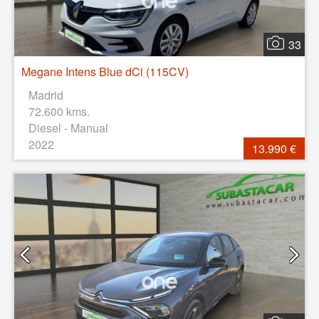
33
Megane Intens Blue dCi (115CV)
Madrid
72.600 kms.
Diesel - Manual
2022
13.990 €