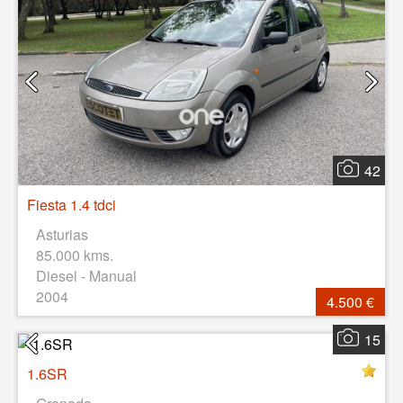
42
Fiesta 1.4 tdci
Asturias
85.000 kms.
Diesel - Manual
2004
4.500 €
15
1.6SR