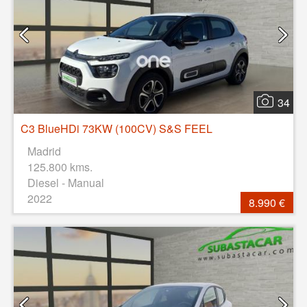
34
C3 BlueHDi 73KW (100CV) S&S FEEL
Madrid
125.800 kms.
Diesel - Manual
2022
8.990 €