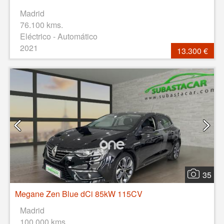
Madrid
76.100 kms.
Eléctrico - Automático
2021
13.300 €
35
Megane Zen Blue dCi 85kW 115CV
Madrid
100.000 kms.