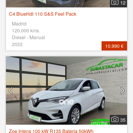
12
C4 BlueHdi 110 S&S Feel Pack
Madrid
120.000 kms.
Diesel - Manual
2022
10.990 €
35
Zoe Intens 100 kW R135 Batería 50kWh