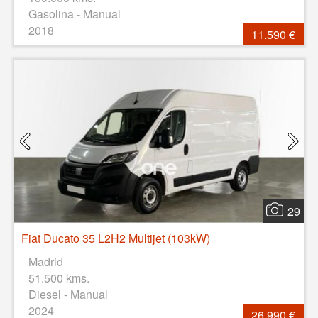
Gasolina - Manual
2018
11.590 €
29
Fiat Ducato 35 L2H2 Multijet (103kW)
Madrid
51.500 kms.
Diesel - Manual
2024
26.990 €