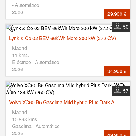
- Automático
2026
29.900 €
50
Lynk & Co 02 BEV 66kWh More 200 kW (272 CV)
Madrid
11 kms.
Eléctrico - Automático
2026
34.900 €
57
Volvo XC60 B5 Gasolina Mild hybrid Plus Dark AWD Auto 184 kW (250 CV)
Madrid
10.893 kms.
Gasolina - Automático
2025
49.900 €