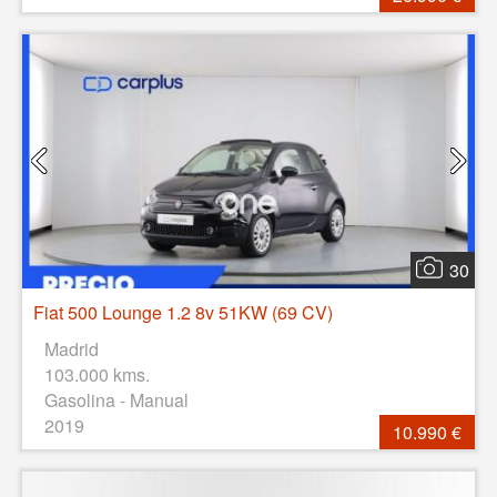
30
Fiat 500 Lounge 1.2 8v 51KW (69 CV)
Madrid
103.000 kms.
Gasolina - Manual
2019
10.990 €