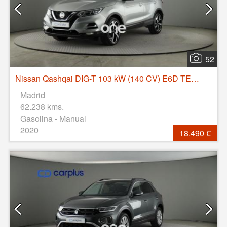
52
Nissan Qashqai DIG-T 103 kW (140 CV) E6D TEKNA+
Madrid
62.238 kms.
Gasolina - Manual
2020
18.490 €