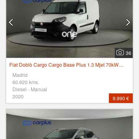
36
Fiat Doblò Cargo Cargo Base Plus 1.3 Mjet 70kW (95CV)
Madrid
60.820 kms.
Diesel - Manual
2020
9.990 €