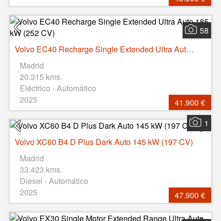
58
Volvo EC40 Recharge Single Extended Ultra Auto 185 kW (252 CV)
Madrid
20.315 kms.
Eléctrico - Automático
2025
41.900 €
1
Volvo XC60 B4 D Plus Dark Auto 145 kW (197 CV)
Madrid
33.423 kms.
Diesel - Automático
2025
47.900 €