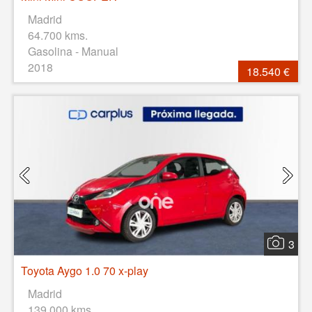
Madrid
64.700 kms.
Gasolina - Manual
2018
18.540 €
3
Toyota Aygo 1.0 70 x-play
Madrid
139.000 kms.