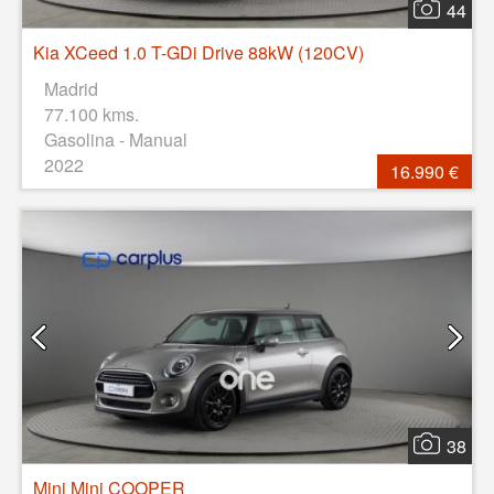
44
Kia XCeed 1.0 T-GDi Drive 88kW (120CV)
Madrid
77.100 kms.
Gasolina - Manual
2022
16.990 €
38
Mini Mini COOPER