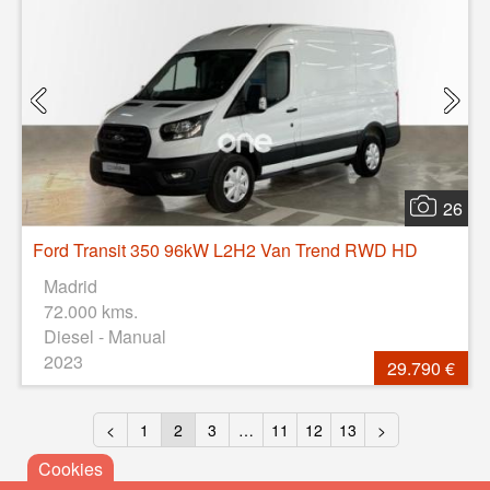
26
Ford Transit 350 96kW L2H2 Van Trend RWD HD
Madrid
72.000 kms.
Diesel - Manual
2023
29.790 €
<
1
2
3
…
11
12
13
>