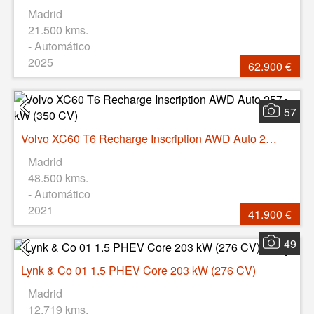
Madrid
21.500 kms.
- Automático
2025
62.900 €
57
Volvo XC60 T6 Recharge Inscription AWD Auto 257 kW (350 CV)
Madrid
48.500 kms.
- Automático
2021
41.900 €
49
Lynk & Co 01 1.5 PHEV Core 203 kW (276 CV)
Madrid
12.719 kms.