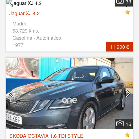
33
Jaguar XJ 4.2
Madrid
63.729 kms.
Gasolina - Automático
1977
11.900 €
16
SKODA OCTAVIA 1.6 TDI STYLE