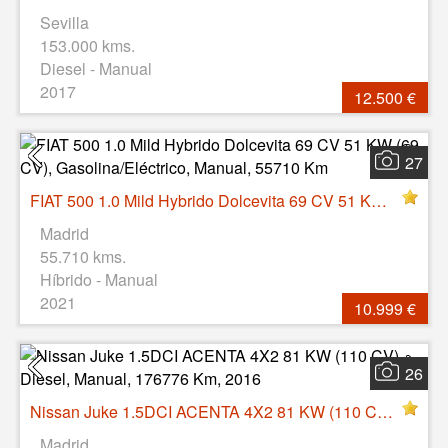
Sevilla
153.000 kms.
Diesel - Manual
2017
12.500 €
27
FIAT 500 1.0 Mild Hybrido Dolcevita 69 CV 51 KW (69 CV), Gasolina/Eléctrico, Manual, 55710 Km
Madrid
55.710 kms.
Híbrido - Manual
2021
10.999 €
26
Nissan Juke 1.5DCI ACENTA 4X2 81 KW (110 CV), Diesel, Manual, 176776 Km, 2016
Madrid