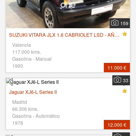
159
SUZUKI VITARA JLX 1.6 CABRIOLET LSD - AÑO 1993
Valencia
117.000 kms.
Gasolina - Manual
1993
11.000 €
33
Jaguar XJ6-L Series II
Madrid
66.306 kms.
Gasolina - Automático
1978
12.000 €