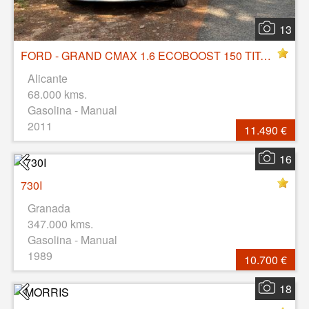
13
FORD - GRAND CMAX 1.6 ECOBOOST 150 TITANIUM
Alicante
68.000 kms.
Gasolina - Manual
2011
11.490 €
16
730I
Granada
347.000 kms.
Gasolina - Manual
1989
10.700 €
18