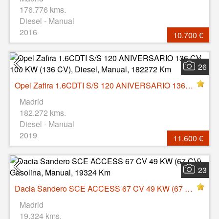
176.776 kms.
Diesel - Manual
2016
10.700 €
26
Opel Zafira 1.6CDTI S/S 120 ANIVERSARIO 136 CV 100 KW (136 CV), Diesel, Manual, 182272 Km
Madrid
182.272 kms.
Diesel - Manual
2019
11.600 €
23
Dacia Sandero SCE ACCESS 67 CV 49 KW (67 CV), Gasolina, Manual, 19324 Km
Madrid
19.324 kms.