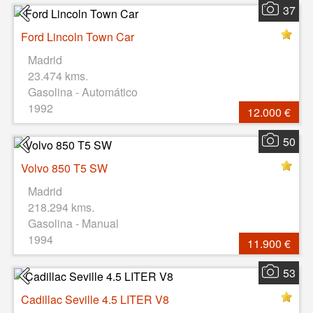
37
Ford Lincoln Town Car
Madrid
23.474 kms.
Gasolina - Automático
1992
12.000 €
50
Volvo 850 T5 SW
Madrid
218.294 kms.
Gasolina - Manual
1994
11.900 €
53
Cadillac Seville 4.5 LITER V8