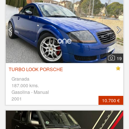
19
TURBO LOOK PORSCHE
Granada
187.000 kms.
Gasolina - Manual
2001
10.700 €