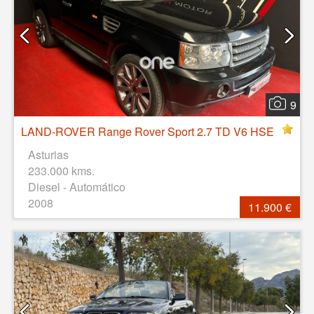
9
LAND-ROVER Range Rover Sport 2.7 TD V6 HSE
Asturias
233.000 kms.
Diesel - Automático
2008
11.900 €