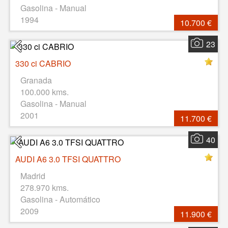
Gasolina - Manual
1994
10.700 €
23
330 ci CABRIO
Granada
100.000 kms.
Gasolina - Manual
2001
11.700 €
40
AUDI A6 3.0 TFSI QUATTRO
Madrid
278.970 kms.
Gasolina - Automático
2009
11.900 €