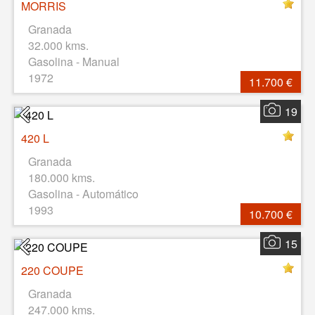
MORRIS
Granada
32.000 kms.
Gasolina - Manual
1972
11.700 €
19
420 L
Granada
180.000 kms.
Gasolina - Automático
1993
10.700 €
15
220 COUPE
Granada
247.000 kms.