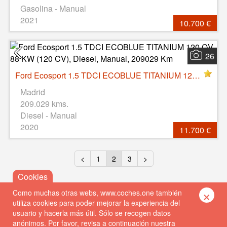
Gasolina - Manual
2021
10.700 €
26
Ford Ecosport 1.5 TDCI ECOBLUE TITANIUM 120 CV 88 KW (120 CV), Diesel, Manual, 209029 Km
Madrid
209.029 kms.
Diesel - Manual
2020
11.700 €
<
1
2
3
>
×
Como muchas otras webs, www.coches.one también
utiliza cookies para poder mejorar la experiencia del
usuario y hacerla más útil. Sólo se recogen datos
anónimos. Por favor, revisa a continuación nuestra