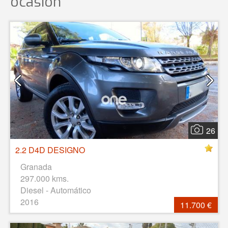
ocasión
26
2.2 D4D DESIGNO
Granada
297.000 kms.
Diesel - Automático
2016
11.700 €