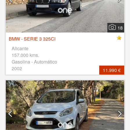
18
BMW - SERIE 3 325CI
Alicante
157.000 kms.
Gasolina - Automático
2002
11.990 €