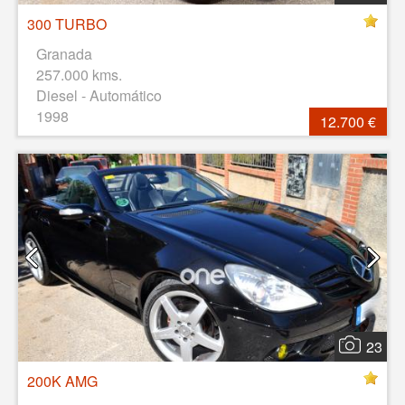
300 TURBO
Granada
257.000 kms.
Diesel - Automático
1998
12.700 €
23
200K AMG