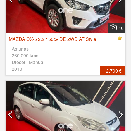
10
MAZDA CX-5 2.2 150cv DE 2WD AT Style
Asturias
260.000 kms.
Diesel - Manual
2013
12.700 €