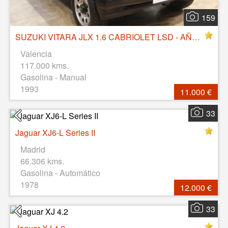
159
SUZUKI VITARA JLX 1.6 CABRIOLET LSD - AÑO 1993
Valencia
117.000 kms.
Gasolina - Manual
1993
11.000 €
33
Jaguar XJ6-L Series II
Madrid
66.306 kms.
Gasolina - Automático
1978
12.000 €
33