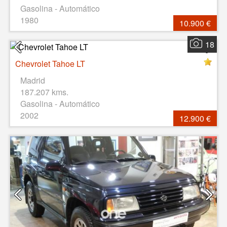
Gasolina - Automático
1980
10.900 €
18
Chevrolet Tahoe LT
Madrid
187.207 kms.
Gasolina - Automático
2002
12.900 €