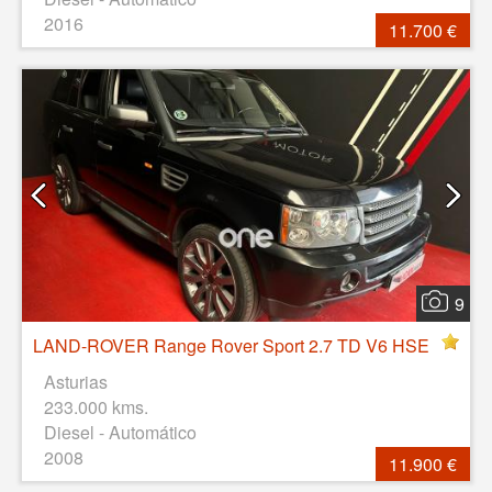
2016
11.700 €
9
LAND-ROVER Range Rover Sport 2.7 TD V6 HSE
Asturias
233.000 kms.
Diesel - Automático
2008
11.900 €