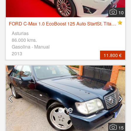
10
FORD C-Max 1.0 EcoBoost 125 Auto StartSt. Titanium
Asturias
86.000 kms.
Gasolina - Manual
2013
11.800 €
15