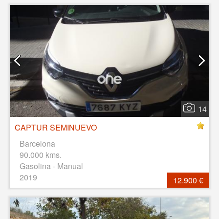
14
CAPTUR SEMINUEVO
Barcelona
90.000 kms.
Gasolina - Manual
2019
12.900 €