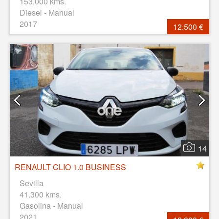
153.000 kms.
Diesel - Manual
2017
12.500 €
14
RENAULT CLIO 1.0 BUSINESS
Sevilla
41.300 kms.
Gasolina - Manual
2021