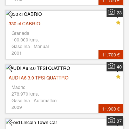
11.700 €
23
330 ci CABRIO
Granada
100.000 kms.
Gasolina - Manual
2001
11.700 €
40
AUDI A6 3.0 TFSI QUATTRO
Madrid
278.970 kms.
Gasolina - Automático
2009
11.900 €
37