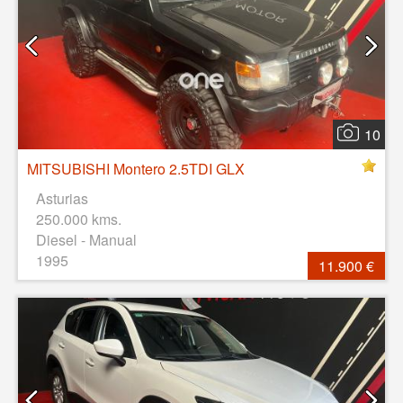
10
MITSUBISHI Montero 2.5TDI GLX
Asturias
250.000 kms.
Diesel - Manual
1995
11.900 €