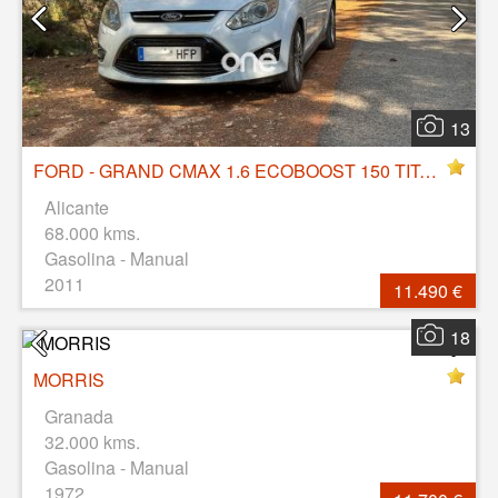
13
FORD - GRAND CMAX 1.6 ECOBOOST 150 TITANIUM
Alicante
68.000 kms.
Gasolina - Manual
2011
11.490 €
18
MORRIS
Granada
32.000 kms.
Gasolina - Manual
1972