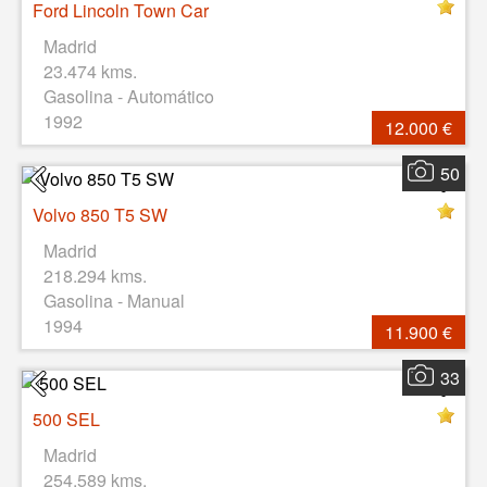
Ford Lincoln Town Car
Madrid
23.474 kms.
Gasolina - Automático
1992
12.000 €
50
Volvo 850 T5 SW
Madrid
218.294 kms.
Gasolina - Manual
1994
11.900 €
33
500 SEL
Madrid
254.589 kms.