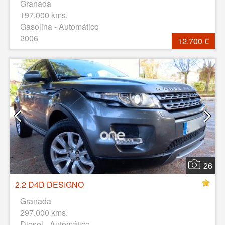
Granada
197.000 kms.
Gasolina - Automático
2006
12.700 €
26
2.2 D4D DESIGNO
Granada
297.000 kms.
Diesel - Automático