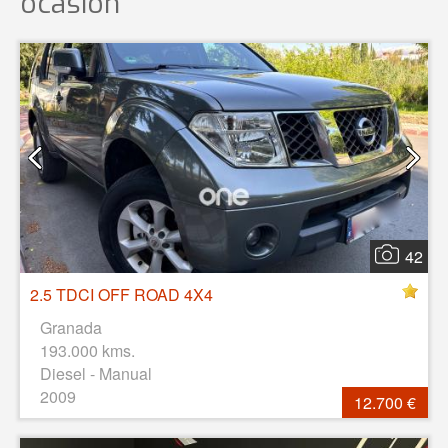
ocasión
42
2.5 TDCI OFF ROAD 4X4
Granada
193.000 kms.
Diesel - Manual
2009
12.700 €