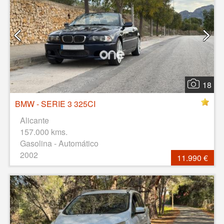
18
BMW - SERIE 3 325CI
Alicante
157.000 kms.
Gasolina - Automático
2002
11.990 €