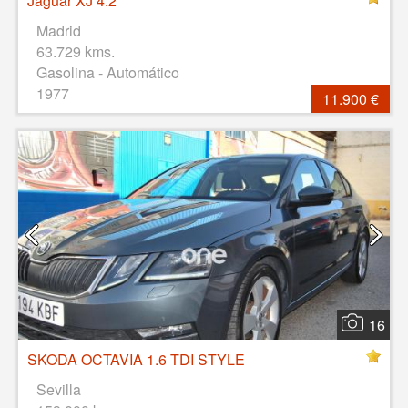
Jaguar XJ 4.2
Madrid
63.729 kms.
Gasolina - Automático
1977
11.900 €
16
SKODA OCTAVIA 1.6 TDI STYLE
Sevilla