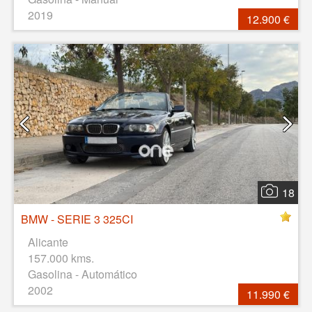
2019
12.900 €
18
BMW - SERIE 3 325CI
Alicante
157.000 kms.
Gasolina - Automático
2002
11.990 €