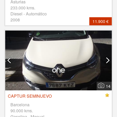
Asturias
233.000 kms.
Diesel - Automático
2008
11.900 €
14
CAPTUR SEMINUEVO
Barcelona
90.000 kms.
Gasolina - Manual