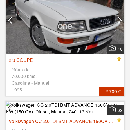
18
2.3 COUPE
Granada
70.000 kms.
Gasolina - Manual
1995
12.700 €
28
Volkswagen CC 2.0TDI BMT ADVANCE 150CV 110 KW (150 CV), Diesel, Manual, 240113 Km