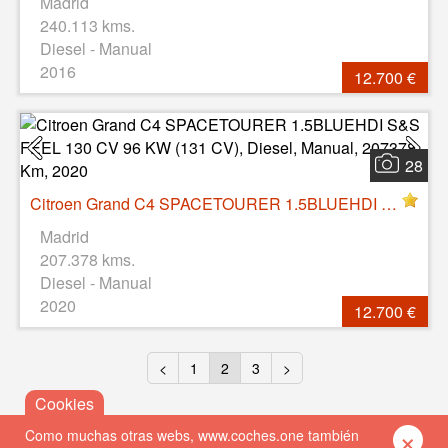
Madrid
240.113 kms.
Diesel - Manual
2016
12.700 €
28
Citroen Grand C4 SPACETOURER 1.5BLUEHDI S&S FEEL 130 CV 96 KW (131 CV), Diesel, Manual, 207378 Km, 2020
Madrid
207.378 kms.
Diesel - Manual
2020
12.700 €
<
1
2
3
>
×
Como muchas otras webs, www.coches.one también