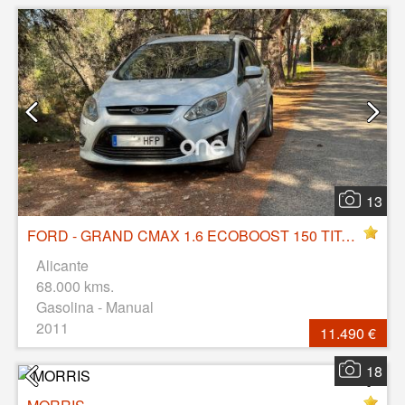
13
FORD - GRAND CMAX 1.6 ECOBOOST 150 TITANIUM
Alicante
68.000 kms.
Gasolina - Manual
2011
11.490 €
18