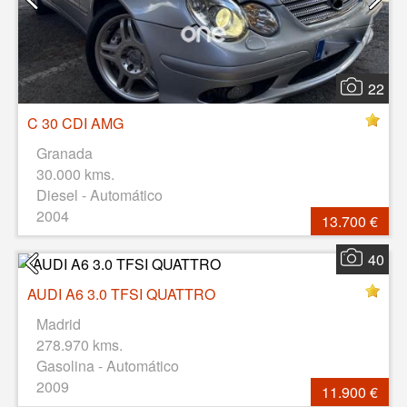
22
C 30 CDI AMG
Granada
30.000 kms.
Diesel - Automático
2004
13.700 €
40
AUDI A6 3.0 TFSI QUATTRO
Madrid
278.970 kms.
Gasolina - Automático
2009
11.900 €