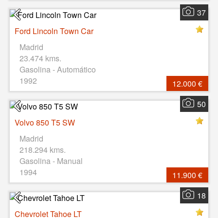
37
Ford Lincoln Town Car
Madrid
23.474 kms.
Gasolina - Automático
1992
12.000 €
50
Volvo 850 T5 SW
Madrid
218.294 kms.
Gasolina - Manual
1994
11.900 €
18
Chevrolet Tahoe LT