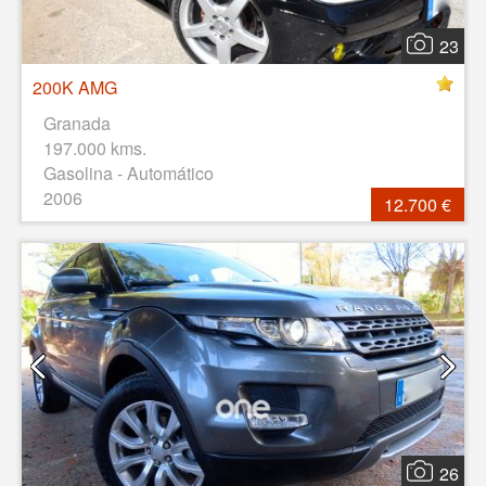
23
200K AMG
Granada
197.000 kms.
Gasolina - Automático
2006
12.700 €
26