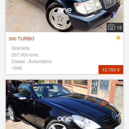
15
300 TURBO
Granada
257.000 kms.
Diesel - Automático
1998
12.700 €