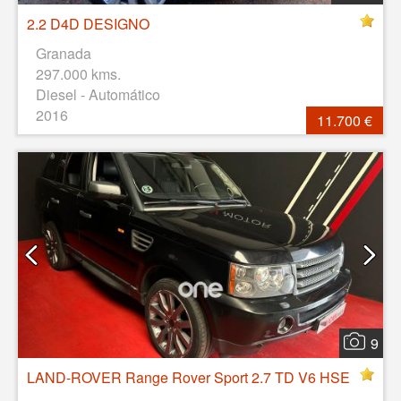
2.2 D4D DESIGNO
Granada
297.000 kms.
Diesel - Automático
2016
11.700 €
9
LAND-ROVER Range Rover Sport 2.7 TD V6 HSE