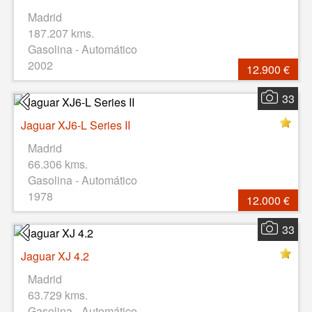
Madrid
187.207 kms.
Gasolina - Automático
2002
12.900 €
33
Jaguar XJ6-L Series II
Madrid
66.306 kms.
Gasolina - Automático
1978
12.000 €
33
Jaguar XJ 4.2
Madrid
63.729 kms.
Gasolina - Automático