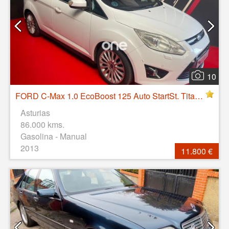
10
FORD C-Max 1.0 EcoBoost 125 Auto StartSt. Titanium
Asturias
86.000 kms.
Gasolina - Manual
2013
11.800 €