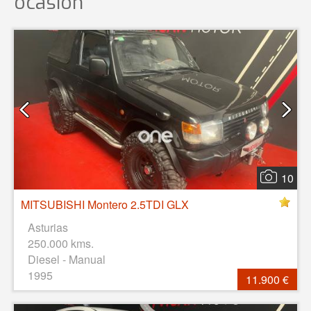
ocasión
10
MITSUBISHI Montero 2.5TDI GLX
Asturias
250.000 kms.
Diesel - Manual
1995
11.900 €