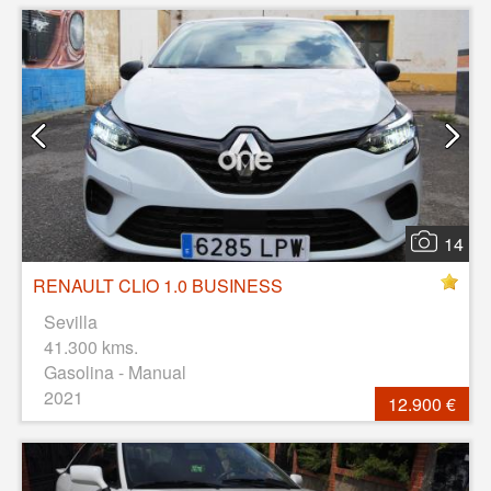
14
RENAULT CLIO 1.0 BUSINESS
Sevilla
41.300 kms.
Gasolina - Manual
2021
12.900 €