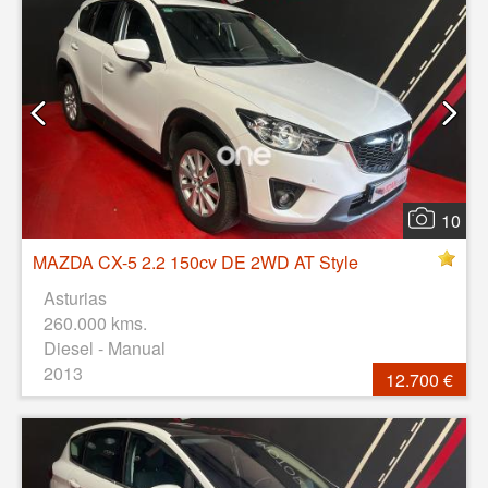
10
MAZDA CX-5 2.2 150cv DE 2WD AT Style
Asturias
260.000 kms.
Diesel - Manual
2013
12.700 €