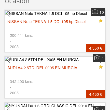
ocasión
10
NISSAN Note TEKNA 1.5 DCI 105 hp Diesel
200.411 kms.
-
2008
4.550 €
1
AUDI A4 2.5TDI DEL 2005 EN MURCIA
342.400 kms.
-
2005
4.450 €