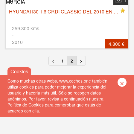
1
HYUNDAI I30 1.6 CRDI CLASSIC DEL 2010 EN MURCIA
259.300 kms.
-
2010
4.800 €
<
1
2
>
×
Como muchas otras webs, www.coches.one también
utiliza cookies para poder mejorar la experiencia del
usuario y hacerla más útil. Sólo se recogen datos
anónimos. Por favor, revisa a continuación nuestra
Política de Cookies
para comprobar que estás de
acuerdo con ella.
© 2026 Coches One
Política de privacidad
Política de cookies
FAQs
Contacto