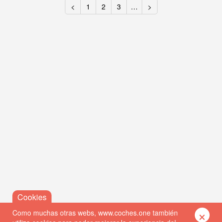
<
1
2
3
…
>
×
Como muchas otras webs, www.coches.one también