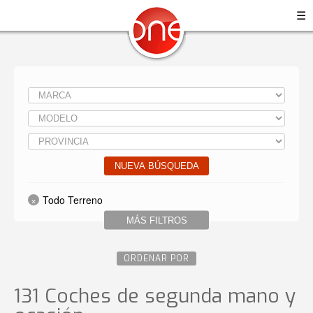
☰
NUEVA BÚSQUEDA
Todo Terreno
MÁS FILTROS
ORDENAR POR
131 Coches de segunda mano y