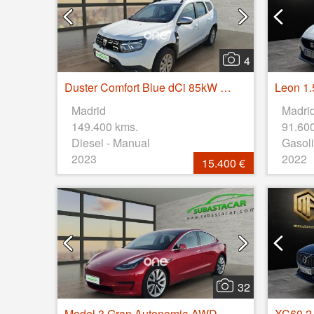
4
Duster Comfort Blue dCi 85kW (115CV) 4X4
Leon 1.
Madrid
Madri
149.400 kms.
91.60
Diesel - Manual
Gasoli
2023
2022
15.400 €
32
Model 3 Gran Autonomia AWD