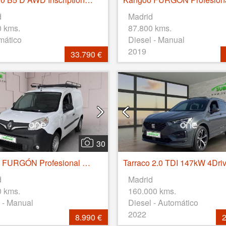
d
Madrid
0 kms.
87.800 kms.
mático
Diesel - Manual
2019
33.790 €
30
Kangoo FURGÓN Profesional dCi 55kW (75CV) Euro 6
d
Madrid
0 kms.
160.000 kms.
 - Manual
Diesel - Automático
2022
8.990 €
2