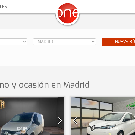
ALES
NUEVA B
no y ocasión
en Madrid