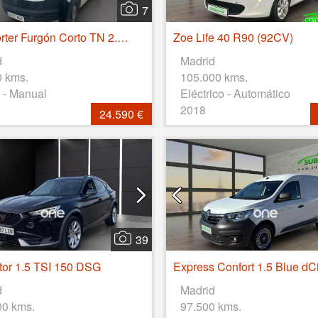
7
Transporter Furgón Corto TN 2.0 TDI 110kW 4MO
Zoe Life 40 R90 (92CV)
d
Madrid
0 kms.
105.000 kms.
 - Manual
Eléctrico - Automático
2018
24.590 €
39
or 1.5 TSI 150 DSG
d
Madrid
00 kms.
97.500 kms.