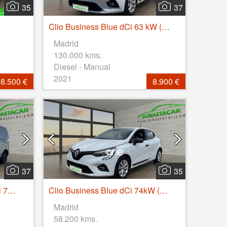
35
37
Clio Business Blue dCi 63 kW (85CV)
Madrid
130.000 kms.
Diesel - Manual
2021
8.500 €
8.900 €
37
35
Express Confort 1.5 Blue dCi 70 kW (95 cv)
Clio Business Blue dCi 74kW (100CV)
Madrid
58.200 kms.