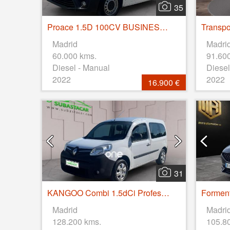
35
Proace 1.5D 100CV BUSINESS 1PL 2PT L1
Madrid
Madri
60.000 kms.
91.60
Diesel - Manual
Diesel
2022
2022
16.900 €
31
KANGOO Combi 1.5dCi Profesional M1-AF 75
Forment
Madrid
Madri
128.200 kms.
105.8