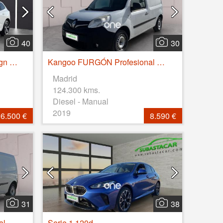
40
30
XC60 2.0 B4 D AWD R-Design Auto
Kangoo FURGÓN Profesional dCi 55kW (75CV) Euro 6
Madrid
124.300 kms.
Diesel - Manual
2019
6.500 €
8.590 €
31
38
Kangoo FURGÓN Profesional dCi 55kW (75CV) Euro 6
Serie 1 120d