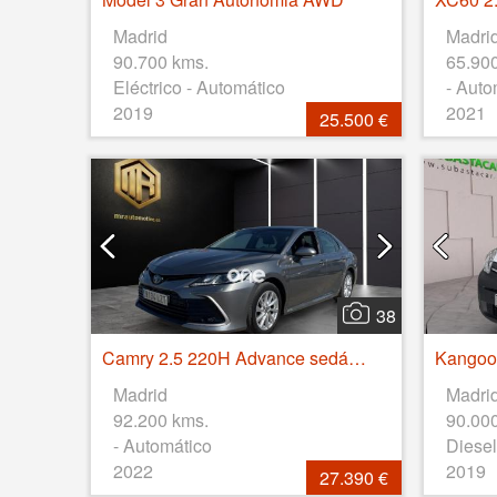
Madrid
Madri
90.700 kms.
65.90
Eléctrico - Automático
- Auto
2019
2021
25.500 €
38
Camry 2.5 220H Advance sedán 160kW
Madrid
Madri
92.200 kms.
90.00
- Automático
Diesel
2022
2019
27.390 €