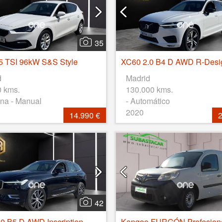
35
5 TSI 96kW S&S Style
d
Madrid
0 kms.
130.000 kms.
na - Manual
- Automático
2020
14.990 €
2
42
XC60 2.0 B5 D AWD Inscription Auto