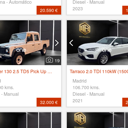
na - Automático
Diesel - Manual
2023
20.590 €
1
19
Defender 130 2.5 TD5 Pick Up Doble Cabina
d
Madrid
00 kms.
106.700 kms.
 - Manual
Diesel - Manual
2021
32.000 €
2