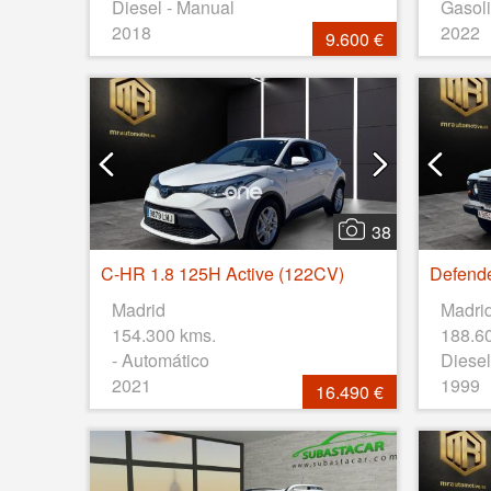
Diesel - Manual
Gasoli
2018
2022
9.600 €
38
C-HR 1.8 125H Active (122CV)
Madrid
Madri
154.300 kms.
188.6
- Automático
Diesel
2021
1999
16.490 €