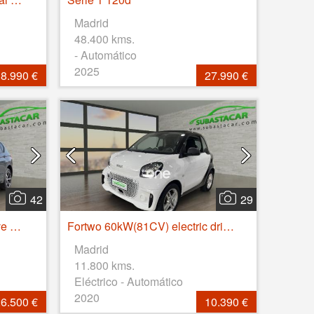
Madrid
48.400 kms.
- Automático
2025
8.990 €
27.990 €
42
29
Tarraco 2.0 TDI 147kW 4Drive DSG S&S FR GO XL
Fortwo 60kW(81CV) electric drive coupe
Madrid
11.800 kms.
Eléctrico - Automático
2020
6.500 €
10.390 €