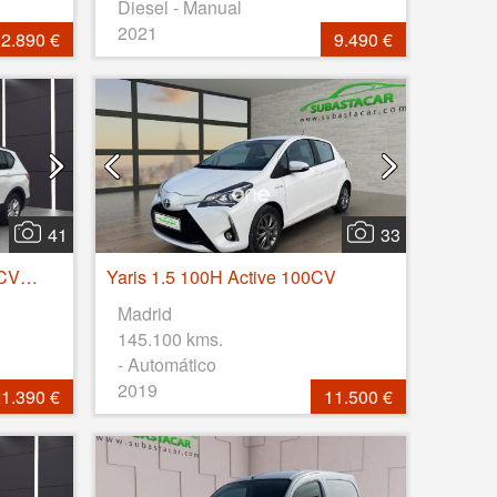
Diesel - Manual
2021
2.890 €
9.490 €
41
33
Tarraco 2.0 TDI 110kW (150CV) S&S Style GO
Yaris 1.5 100H Active 100CV
Madrid
145.100 kms.
- Automático
2019
1.390 €
11.500 €