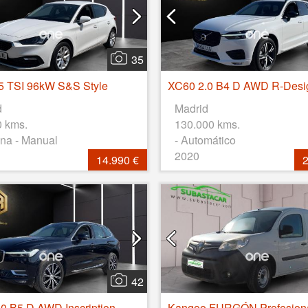
35
5 TSI 96kW S&S Style
d
Madrid
0 kms.
130.000 kms.
na - Manual
- Automático
2020
14.990 €
2
42
XC60 2.0 B5 D AWD Inscription Auto