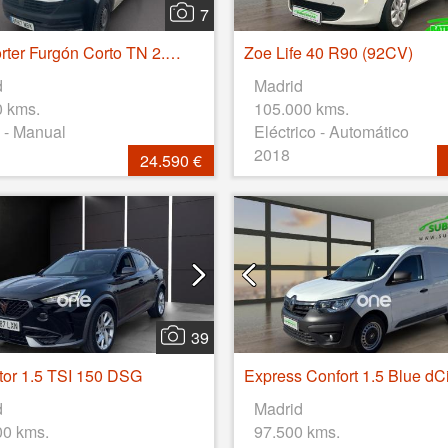
7
Transporter Furgón Corto TN 2.0 TDI 110kW 4MO
Zoe Life 40 R90 (92CV)
d
Madrid
0 kms.
105.000 kms.
 - Manual
Eléctrico - Automático
2018
24.590 €
39
or 1.5 TSI 150 DSG
d
Madrid
00 kms.
97.500 kms.