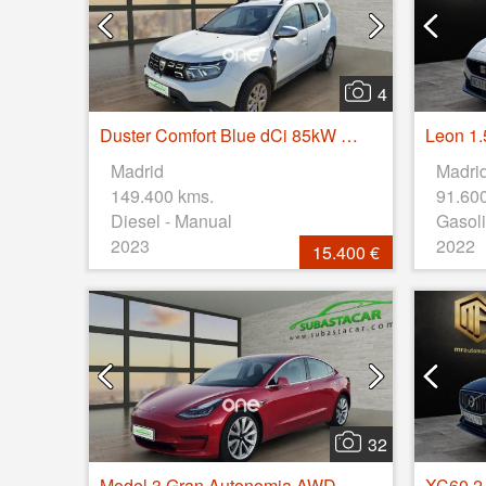
4
Duster Comfort Blue dCi 85kW (115CV) 4X4
Leon 1.
Madrid
Madri
149.400 kms.
91.60
Diesel - Manual
Gasoli
2023
2022
15.400 €
32
Model 3 Gran Autonomia AWD