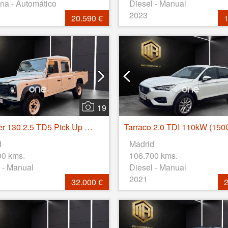
na - Automático
Diesel - Manual
2023
20.590 €
1
19
Defender 130 2.5 TD5 Pick Up Doble Cabina
d
Madrid
00 kms.
106.700 kms.
 - Manual
Diesel - Manual
2021
32.000 €
2