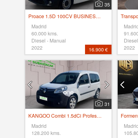
35
Proace 1.5D 100CV BUSINESS 1PL 2PT L1
Madrid
Madri
60.000 kms.
91.60
Diesel - Manual
Diesel
2022
2022
16.900 €
31
KANGOO Combi 1.5dCi Profesional M1-AF 75
Forment
Madrid
Madri
128.200 kms.
105.8