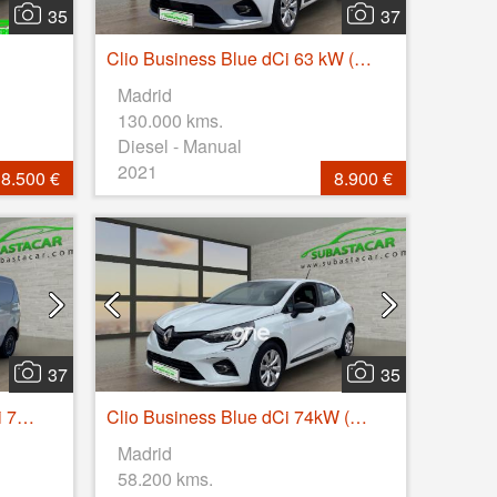
35
37
Clio Business Blue dCi 63 kW (85CV)
Madrid
130.000 kms.
Diesel - Manual
2021
8.500 €
8.900 €
37
35
Express Confort 1.5 Blue dCi 70 kW (95 cv)
Clio Business Blue dCi 74kW (100CV)
Madrid
58.200 kms.