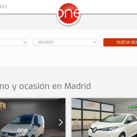
ALES
NUEVA B
no y ocasión
en Madrid