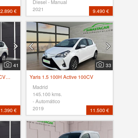
Diesel - Manual
2021
2.890 €
9.490 €
41
33
Tarraco 2.0 TDI 110kW (150CV) S&S Style GO
Yaris 1.5 100H Active 100CV
Madrid
145.100 kms.
- Automático
2019
1.390 €
11.500 €