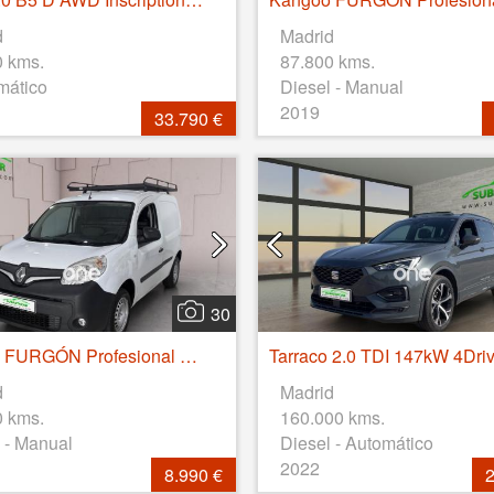
d
Madrid
0 kms.
87.800 kms.
mático
Diesel - Manual
2019
33.790 €
30
Kangoo FURGÓN Profesional dCi 55kW (75CV) Euro 6
d
Madrid
0 kms.
160.000 kms.
 - Manual
Diesel - Automático
2022
8.990 €
2