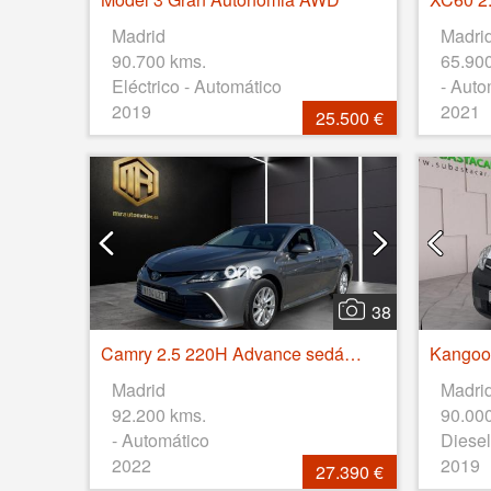
Madrid
Madri
90.700 kms.
65.90
Eléctrico - Automático
- Auto
2019
2021
25.500 €
38
Camry 2.5 220H Advance sedán 160kW
Madrid
Madri
92.200 kms.
90.00
- Automático
Diesel
2022
2019
27.390 €