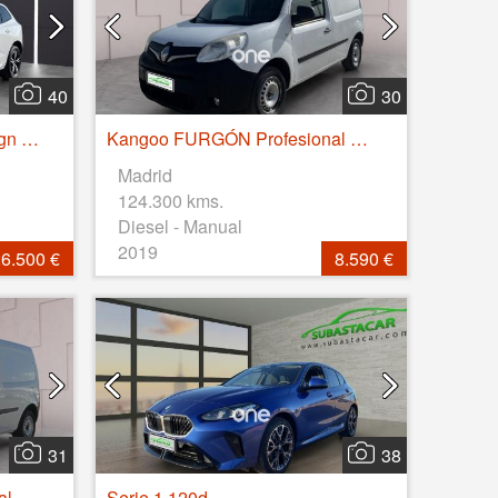
40
30
XC60 2.0 B4 D AWD R-Design Auto
Kangoo FURGÓN Profesional dCi 55kW (75CV) Euro 6
Madrid
124.300 kms.
Diesel - Manual
2019
6.500 €
8.590 €
31
38
Kangoo FURGÓN Profesional dCi 55kW (75CV) Euro 6
Serie 1 120d