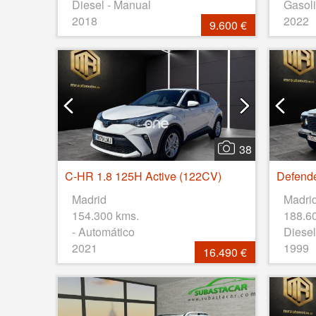
Diesel - Manual
Gasoli
2018
2022
9.600 €
38
C-HR 1.8 125H Active (122CV)
Madrid
Madri
154.300 kms.
188.6
- Automático
Diesel
2021
1999
16.490 €