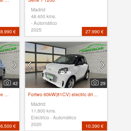
Madrid
48.400 kms.
- Automático
2025
8.990 €
27.990 €
42
29
Tarraco 2.0 TDI 147kW 4Drive DSG S&S FR GO XL
Fortwo 60kW(81CV) electric drive coupe
Madrid
11.800 kms.
Eléctrico - Automático
2020
6.500 €
10.390 €