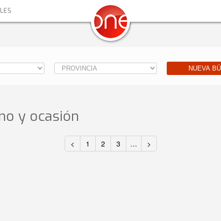
ALES
NUEVA B
o y ocasión
<
1
2
3
…
>