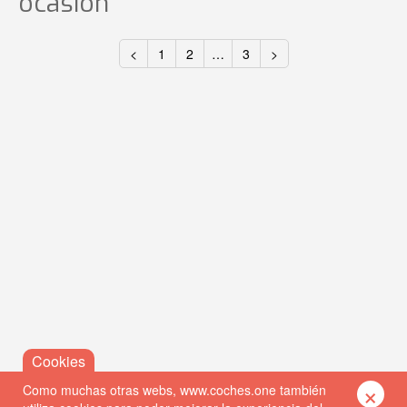
ocasión
<
1
2
…
3
>
×
Como muchas otras webs, www.coches.one también