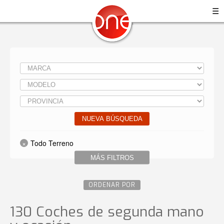
☰
NUEVA BÚSQUEDA
Todo Terreno
MÁS FILTROS
ORDENAR POR
130 Coches de segunda mano