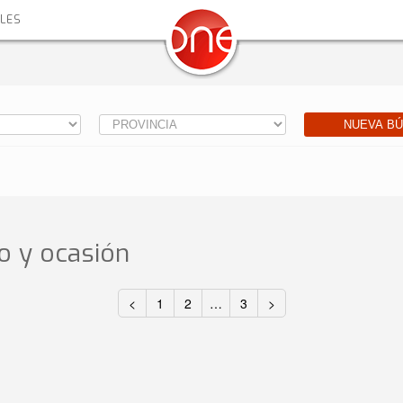
ALES
NUEVA B
 y ocasión
<
1
2
…
3
>