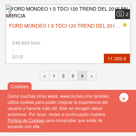
2
FORD MONDEO 1.5 TDCI 120 TREND DEL 2015 EN MURCIA
246.600 kms.
-
2015
11.300 €
<
1
2
3
4
>
×
Como muchas otras webs, www.coches.one también
utiliza cookies para poder mejorar la experiencia del
usuario y hacerla más útil. Sólo se recogen datos
anónimos. Por favor, revisa a continuación nuestra
Política de Cookies
para comprobar que estás de
acuerdo con ella.
© 2026 Coches One