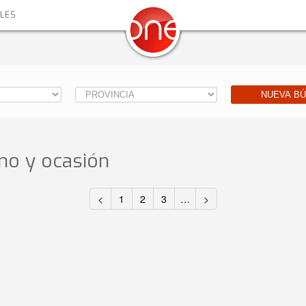
ALES
NUEVA B
o y ocasión
<
1
2
3
…
>