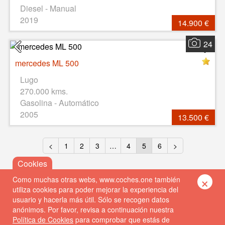
Diesel - Manual
2019
14.900 €
24
mercedes ML 500
Lugo
270.000 kms.
Gasolina - Automático
2005
13.500 €
<
1
2
3
…
4
5
6
>
×
Como muchas otras webs, www.coches.one también
utiliza cookies para poder mejorar la experiencia del
usuario y hacerla más útil. Sólo se recogen datos
anónimos. Por favor, revisa a continuación nuestra
Política de Cookies
para comprobar que estás de