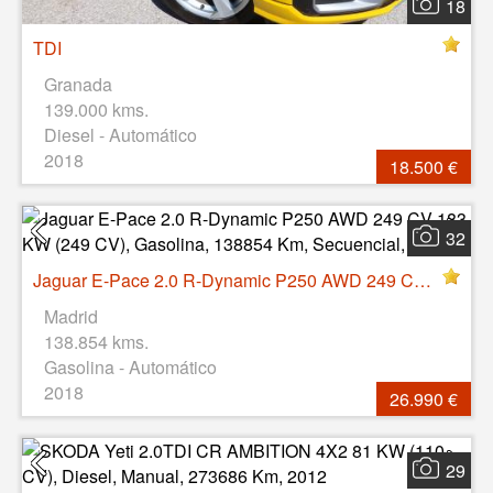
18
TDI
Granada
139.000 kms.
Diesel - Automático
2018
18.500 €
32
Jaguar E-Pace 2.0 R-Dynamic P250 AWD 249 CV 183 KW (249 CV), Gasolina, 138854 Km, Secuencial, 2018
Madrid
138.854 kms.
Gasolina - Automático
2018
26.990 €
29