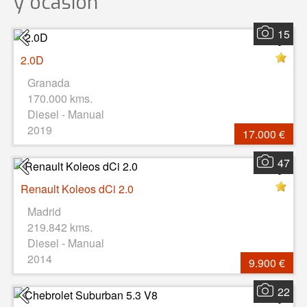
y ocasión
15
2.0D
Granada
170.000 kms.
Diesel - Manual
2019
17.000 €
47
Renault Koleos dCi 2.0
Madrid
219.842 kms.
Diesel - Manual
2014
9.900 €
22