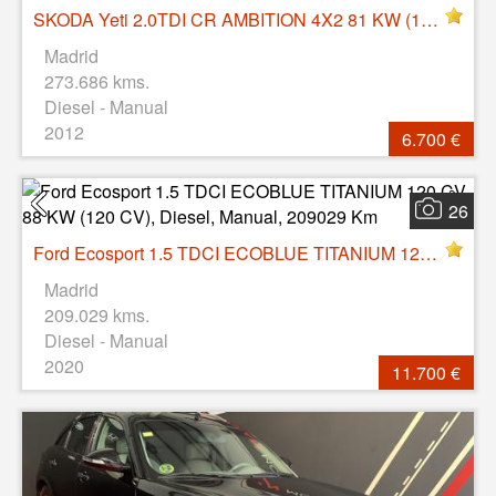
SKODA Yeti 2.0TDI CR AMBITION 4X2 81 KW (110 CV), Diesel, Manual, 273686 Km, 2012
Madrid
273.686 kms.
Diesel - Manual
2012
6.700 €
26
Ford Ecosport 1.5 TDCI ECOBLUE TITANIUM 120 CV 88 KW (120 CV), Diesel, Manual, 209029 Km
Madrid
209.029 kms.
Diesel - Manual
2020
11.700 €