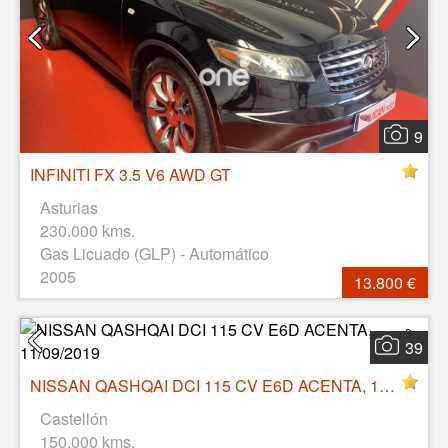
9
INFINITI FX 3.5 V6 AWD GT
Asturias
230.000 kms.
Gas Licuado (GLP) - Automático
2005
13.800 €
39
NISSAN QASHQAI DCI 115 CV E6D ACENTA, 11/09/2019
Castellón
150.000 kms.