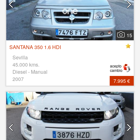
15
SANTANA 350 1.6 HDI
Sevilla
45.000 kms.
acepto
cambio
Diesel - Manual
2007
7.995 €