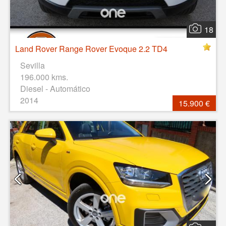
18
Land Rover Range Rover Evoque 2.2 TD4
Sevilla
196.000 kms.
Diesel - Automático
2014
15.900 €