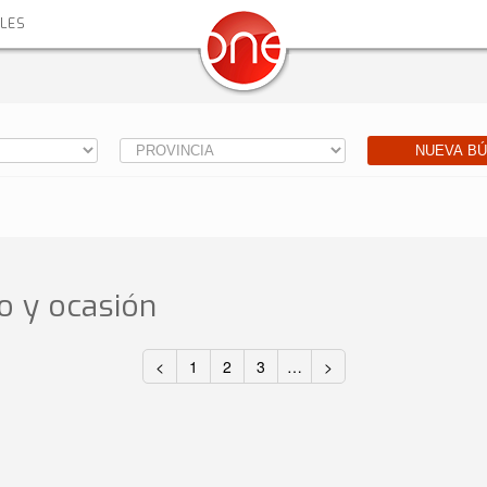
ALES
NUEVA B
 y ocasión
<
1
2
3
…
>