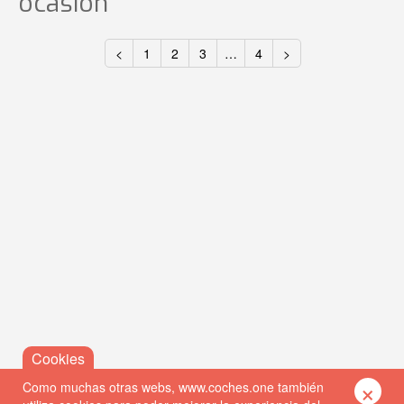
ocasión
<
1
2
3
…
4
>
×
Como muchas otras webs, www.coches.one también