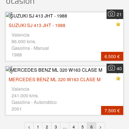
ocasión
21
SUZUKI SJ 413 JHT - 1988
Valencia
86.000 kms.
Gasolina - Manual
1988
6.500 €
40
MERCEDES BENZ ML 320 W163 CLASE M
Valencia
241.000 kms.
Gasolina - Automático
2001
7.500 €
<
1
2
3
…
4
5
6
>