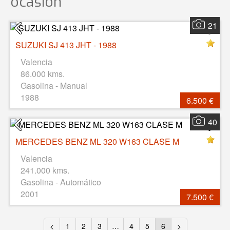
ocasión
21
SUZUKI SJ 413 JHT - 1988
Valencia
86.000 kms.
Gasolina - Manual
1988
6.500 €
40
MERCEDES BENZ ML 320 W163 CLASE M
Valencia
241.000 kms.
Gasolina - Automático
2001
7.500 €
<
1
2
3
…
4
5
6
>