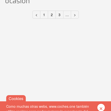
ocasión
<
1
2
3
…
>
×
Como muchas otras webs, www.coches.one también