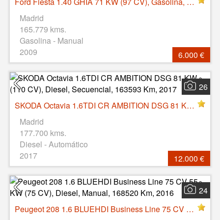
Ford Fiesta 1.40 GHIA 71 KW (97 CV), Gasolina, Manual, 165779 Km, 2009
Madrid
165.779 kms.
Gasolina - Manual
2009
6.000 €
26
SKODA Octavia 1.6TDI CR AMBITION DSG 81 KW (110 CV), Diesel, Secuencial, 163593 Km, 2017
Madrid
177.700 kms.
Diesel - Automático
2017
12.000 €
24
Peugeot 208 1.6 BLUEHDI Business Line 75 CV 55 KW (75 CV), Diesel, Manual, 168520 Km, 2016