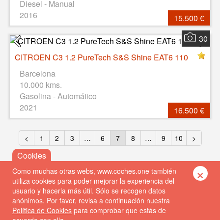
Diesel - Manual
2016
15.500 €
30
CITROEN C3 1.2 PureTech S&S Shine EAT6 110
Barcelona
10.000 kms.
Gasolina - Automático
2021
16.500 €
<
1
2
3
…
6
7
8
…
9
10
>
×
Como muchas otras webs, www.coches.one también
utiliza cookies para poder mejorar la experiencia del
usuario y hacerla más útil. Sólo se recogen datos
anónimos. Por favor, revisa a continuación nuestra
Política de Cookies
para comprobar que estás de