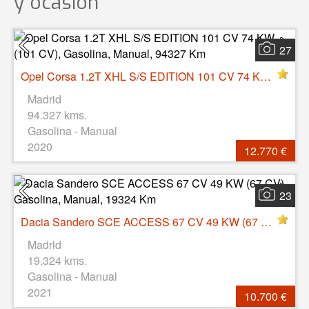
y ocasión
27
Opel Corsa 1.2T XHL S/S EDITION 101 CV 74 KW (101 CV), Gasolina, Manual, 94327 Km
Madrid
94.327 kms.
Gasolina - Manual
2020
12.770 €
23
Dacia Sandero SCE ACCESS 67 CV 49 KW (67 CV), Gasolina, Manual, 19324 Km
Madrid
19.324 kms.
Gasolina - Manual
2021
10.700 €