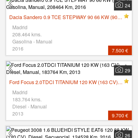
24
Dacia Sandero 0.9 TCE STEPWAY 90 66 KW (90 CV), Gasolina, Manual, 208464 Km, 2016
Madrid
208.464 kms.
Gasolina - Manual
2016
7.500 €
29
Ford Focus 2.0TDCI TITANIUM 120 KW (163 CV), Diesel, Manual, 183764 Km, 2013
Madrid
183.764 kms.
Diesel - Manual
2013
9.700 €
26