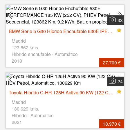
33
BMW Serie 5 G30 Híbrido Enchufable 530E IPERFORMANCE 185 KW (252 CV), PHEV Petrol, Secuencial, 123862 Km, 9,2 kWh, Bat. en propiedad
Madrid
123.862 kms.
Híbrido enchufable - Automático
2018
27.700 €
24
Toyota Híbrido C-HR 125H Active 90 KW (122 CV), HEV Petrol, Automático, 130629 Km
Madrid
130.629 kms.
Híbrido - Automático
2021
18.970 €