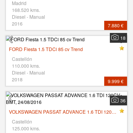
Madrid
168.520 kms.
Diesel - Manual
2016
7.880 €
18
FORD Fiesta 1.5 TDCi 85 cv Trend
Castellón
110.000 kms.
Diesel - Manual
2018
9.999 €
36
VOLKSWAGEN PASSAT ADVANCE 1.6 TDI 120CV BMT, 24/08/2016
Castellón
125.000 kms.