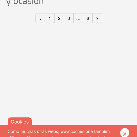
y ocasión
<
1
2
3
…
6
>
×
Como muchas otras webs, www.coches.one también