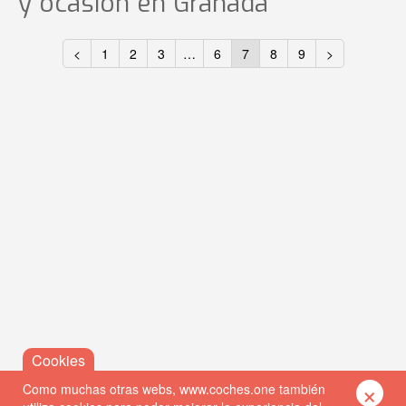
y ocasión
en Granada
<
1
2
3
…
6
7
8
9
>
×
Como muchas otras webs, www.coches.one también