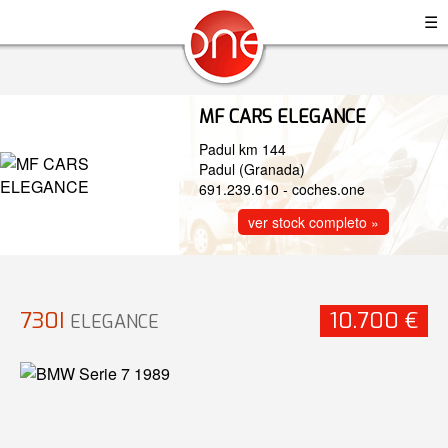
☰
MF CARS ELEGANCE
Padul km 144
Padul (Granada)
691.239.610
-
coches.one
ver stock completo »
730I
10.700 €
ELEGANCE