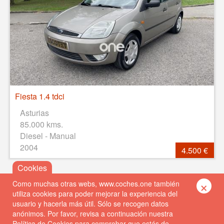
Fiesta 1.4 tdci
Asturias
85.000 kms.
Diesel - Manual
2004
4.500 €
×
Como muchas otras webs, www.coches.one también
utiliza cookies para poder mejorar la experiencia del
usuario y hacerla más útil. Sólo se recogen datos
anónimos. Por favor, revisa a continuación nuestra
Política de Cookies
para comprobar que estás de