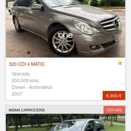
320 CDI 4 MATIC
Granada
200.000 kms.
Diesel - Automático
2007
6.900 €
MISMA CARROCERÍA
VER MÁS