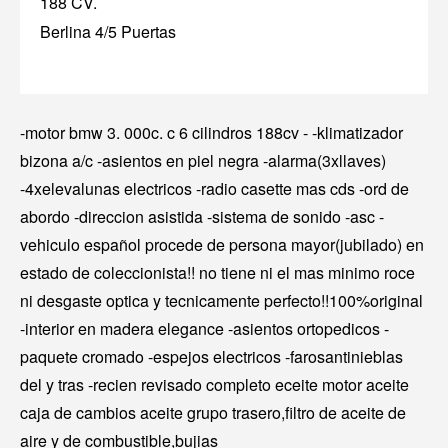
188 CV.
Berlina 4/5 Puertas
-motor bmw 3. 000c. c 6 cilindros 188cv - -klimatizador
bizona a/c -asientos en piel negra -alarma(3xllaves)
-4xelevalunas electricos -radio casette mas cds -ord de
abordo -direccion asistida -sistema de sonido -asc -
vehiculo español procede de persona mayor(jubilado) en
estado de coleccionista!! no tiene ni el mas minimo roce
ni desgaste optica y tecnicamente perfecto!!100%original
-interior en madera elegance -asientos ortopedicos -
paquete cromado -espejos electricos -farosantinieblas
del y tras -recien revisado completo eceite motor aceite
caja de cambios aceite grupo trasero,filtro de aceite de
aire y de combustible,bujias