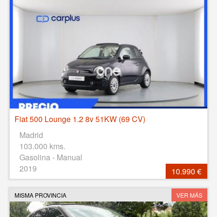
Fiat 500 Lounge 1.2 8v 51KW (69 CV)
Madrid
103.000 kms.
Gasolina - Manual
2019
10.990 €
MISMA PROVINCIA
VER MÁS