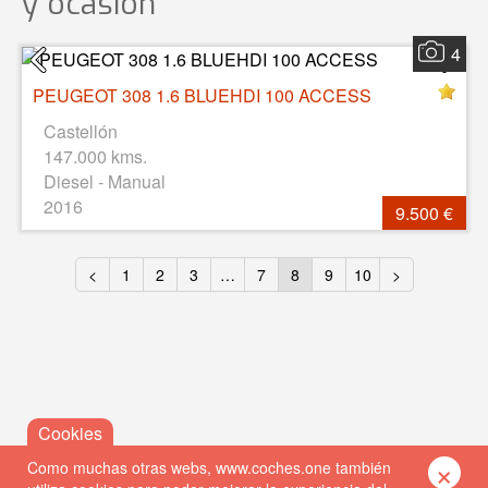
y ocasión
4
PEUGEOT 308 1.6 BLUEHDI 100 ACCESS
Castellón
147.000 kms.
Diesel - Manual
2016
9.500 €
<
1
2
3
…
7
8
9
10
>
×
Como muchas otras webs, www.coches.one también