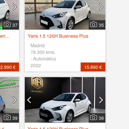
37
35
Zoe Intens 100 kW R135 Batería 50kWh
Yaris 1.5 120H Business Plus
Madrid
78.300 kms.
- Automático
2022
2.990 €
15.890 €
39
36
308 Línea Business BlueHDi 130 S&S 6 Vel.
Yaris 1.5 120H Business Plus