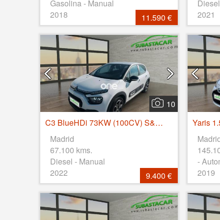
Gasolina - Manual
Diesel
2018
2021
11.590 €
10
C3 BlueHDi 73KW (100CV) S&S FEEL
Yaris 1
Madrid
Madri
67.100 kms.
145.1
Diesel - Manual
- Auto
2022
2019
9.400 €