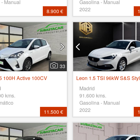
 - Manual
Gasolina - Manual
2022
8.900 €
1
33
.5 100H Active 100CV
Leon 1.5 TSI 96kW S&S Sty
d
Madrid
00 kms.
91.600 kms.
mático
Gasolina - Manual
2022
11.500 €
1