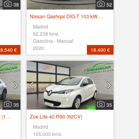
38
52
Nissan Qashqai DIG-T 103 kW (140 CV) E6D TEKNA+
Madrid
62.238 kms.
Gasolina - Manual
2020
8.540 €
18.490 €
35
35
Xceed 1.0 T-GDi Drive 88kW (120CV)
Zoe Life 40 R90 (92CV)
Madrid
105.000 kms.