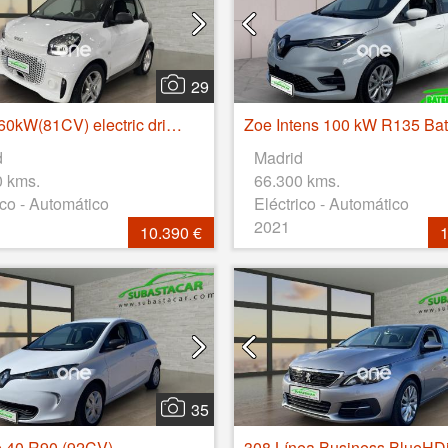
29
Fortwo 60kW(81CV) electric drive coupe
d
Madrid
0 kms.
66.300 kms.
ico - Automático
Eléctrico - Automático
2021
10.390 €
1
35
e 40 R90 (92CV)