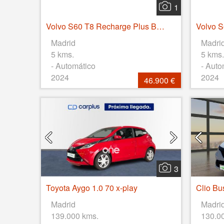
1
Volvo S60 T8 Recharge Plus Bright Auto 335 kW (455 CV)
Madrid
Madri
5 kms.
5 kms.
- Automático
- Auto
2024
2024
46.900 €
3
Toyota Aygo 1.0 70 x-play
Madrid
Madri
139.000 kms.
130.0