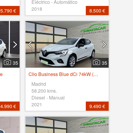
Eléctrico - Automático
2018
5.790 €
8.500 €
35
35
le
Clio Business Blue dCi 74kW (100CV)
Madrid
58.200 kms.
Diesel - Manual
2021
4.990 €
9.490 €