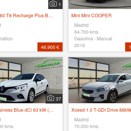
1
Volvo S60 T8 Recharge Plus Bright Auto 335 kW (455 CV)
Mini Mini COOPER
d
Madrid
64.700 kms.
mático
Gasolina - Manual
2018
46.900 €
1
37
Clio Business Blue dCi 63 kW (85CV)
d
Madrid
00 kms.
70.000 kms.