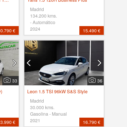
Madrid
134.200 kms.
- Automático
2024
0.790 €
15.490 €
33
36
w)
Leon 1.5 TSI 96kW S&S Style
Madrid
30.000 kms.
Gasolina - Manual
2021
3.990 €
16.790 €