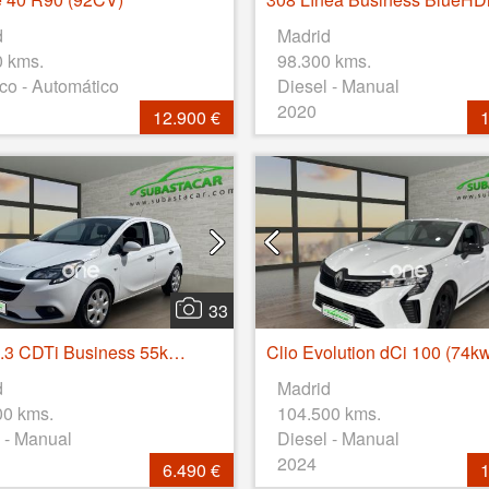
d
Madrid
0 kms.
98.300 kms.
ico - Automático
Diesel - Manual
2020
12.900 €
1
33
Corsa 1.3 CDTi Business 55kW (75CV)
Clio Evolution dCi 100 (74k
d
Madrid
00 kms.
104.500 kms.
 - Manual
Diesel - Manual
2024
6.490 €
1