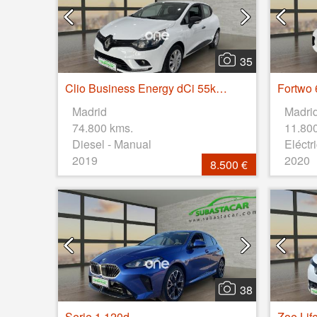
35
Clio Business Energy dCi 55kW (75CV)
Madrid
Madri
74.800 kms.
11.80
Diesel - Manual
Eléctr
2019
2020
8.500 €
38
Serie 1 120d
Zoe Lif