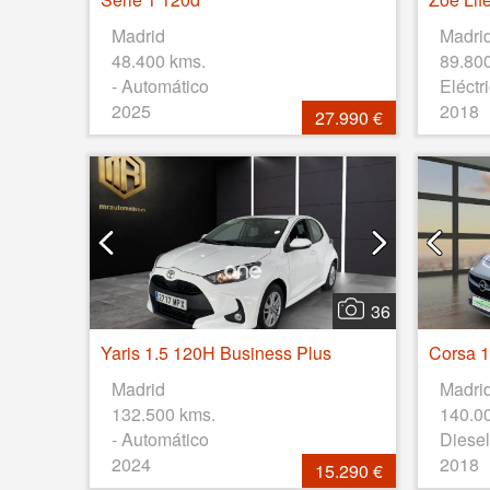
Madrid
Madri
48.400 kms.
89.80
- Automático
Eléctr
2025
2018
27.990 €
36
Yaris 1.5 120H Business Plus
Madrid
Madri
132.500 kms.
140.0
- Automático
Diesel
2024
2018
15.290 €