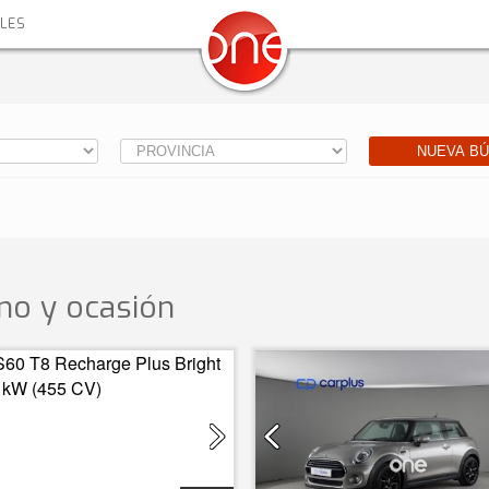
ALES
NUEVA B
o y ocasión