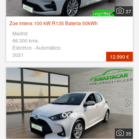
37
Zoe Intens 100 kW R135 Batería 50kWh
Madrid
66.300 kms.
Eléctrico - Automático
2021
12.990 €
35