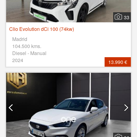
33
Clio Evolution dCi 100 (74kw)
Madrid
104.500 kms.
Diesel - Manual
2024
13.990 €