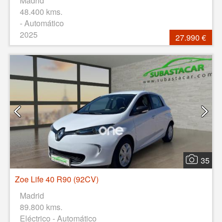
Madrid
48.400 kms.
- Automático
2025
27.990 €
35
Zoe Life 40 R90 (92CV)
Madrid
89.800 kms.
Eléctrico - Automático