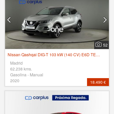
52
Nissan Qashqai DIG-T 103 kW (140 CV) E6D TEKNA+
Madrid
62.238 kms.
Gasolina - Manual
2020
18.490 €