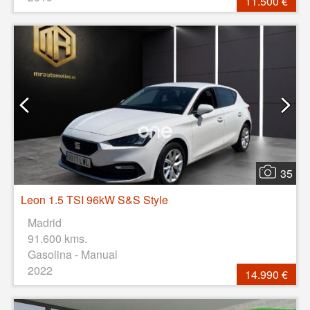
11.500 €
35
Leon 1.5 TSI 96kW S&S Style
Madrid
91.600 kms.
Gasolina - Manual
2022
14.990 €