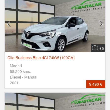
35
Clio Business Blue dCi 74kW (100CV)
Madrid
58.200 kms.
Diesel - Manual
2021
9.490 €