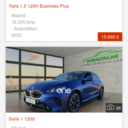
Yaris 1.5 120H Business Plus
Madrid
78.300 kms.
- Automático
2022
15.890 €
38
Serie 1 120d