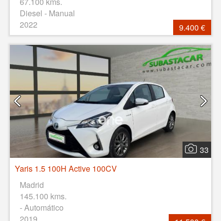
67.100 kms.
Diesel - Manual
2022
9.400 €
33
Yaris 1.5 100H Active 100CV
Madrid
145.100 kms.
- Automático
2019