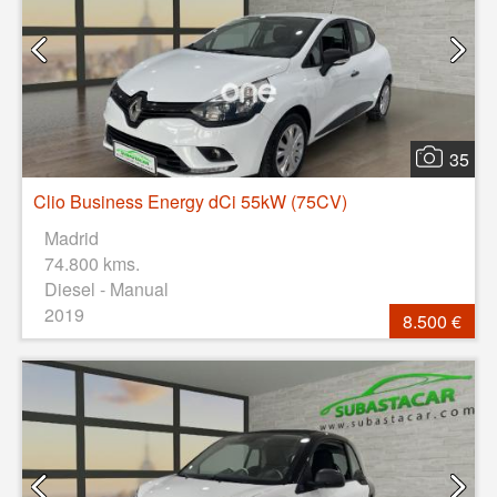
35
Clio Business Energy dCi 55kW (75CV)
Madrid
74.800 kms.
Diesel - Manual
2019
8.500 €