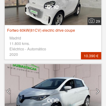
29
Fortwo 60kW(81CV) electric drive coupe
Madrid
11.800 kms.
Eléctrico - Automático
2020
10.390 €