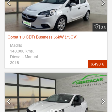
33
Corsa 1.3 CDTi Business 55kW (75CV)
Madrid
140.000 kms.
Diesel - Manual
2018
6.490 €