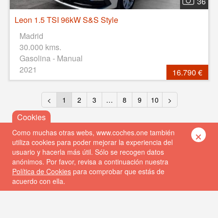
36
Leon 1.5 TSI 96kW S&S Style
Madrid
30.000 kms.
Gasolina - Manual
2021
16.790 €
<
1
2
3
…
8
9
10
>
×
Como muchas otras webs, www.coches.one también
utiliza cookies para poder mejorar la experiencia del
usuario y hacerla más útil. Sólo se recogen datos
anónimos. Por favor, revisa a continuación nuestra
Política de Cookies
para comprobar que estás de
acuerdo con ella.
© 2026 Coches One
Política de privacidad
Política de cookies
FAQs
Contacto