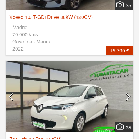
35
Xceed 1.0 T-GDi Drive 88kW (120CV)
Madrid
70.000 kms.
Gasolina - Manual
2022
15.790 €
35