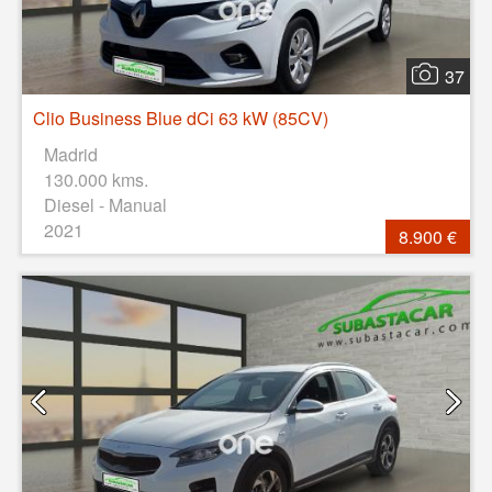
37
Clio Business Blue dCi 63 kW (85CV)
Madrid
130.000 kms.
Diesel - Manual
2021
8.900 €