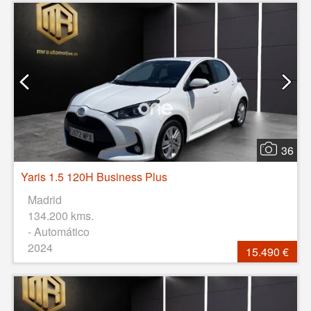
36
Yaris 1.5 120H Business Plus
Madrid
134.200 kms.
- Automático
2024
15.490 €