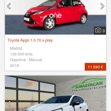
3
Toyota Aygo 1.0 70 x-play
Madrid
139.000 kms.
Gasolina - Manual
2018
11.590 €