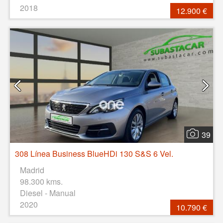
2018
12.900 €
39
308 Línea Business BlueHDi 130 S&S 6 Vel.
Madrid
98.300 kms.
Diesel - Manual
2020
10.790 €