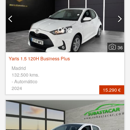
36
Yaris 1.5 120H Business Plus
Madrid
132.500 kms.
- Automático
2024
15.290 €