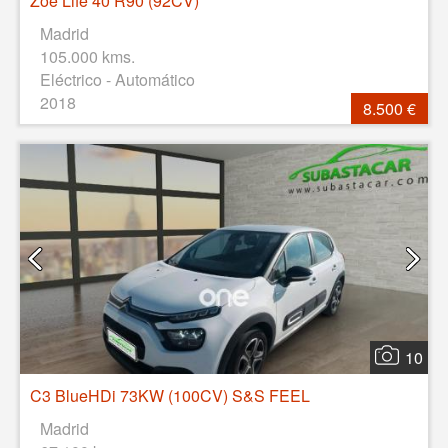
Zoe Life 40 R90 (92CV)
Madrid
105.000 kms.
Eléctrico - Automático
2018
8.500 €
10
C3 BlueHDi 73KW (100CV) S&S FEEL
Madrid