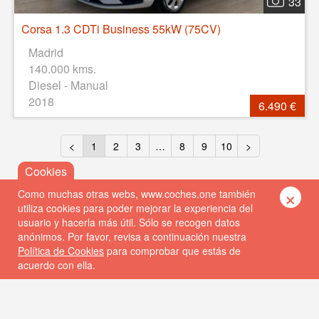
33
Corsa 1.3 CDTi Business 55kW (75CV)
Madrid
140.000 kms.
Diesel - Manual
2018
6.490 €
<
1
2
3
…
8
9
10
>
×
Como muchas otras webs, www.coches.one también
utiliza cookies para poder mejorar la experiencia del
usuario y hacerla más útil. Sólo se recogen datos
anónimos. Por favor, revisa a continuación nuestra
Política de Cookies
para comprobar que estás de
acuerdo con ella.
© 2026 Coches One
Política de privacidad
Política de cookies
FAQs
Contacto