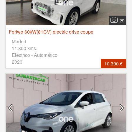
29
Fortwo 60kW(81CV) electric drive coupe
Madrid
11.800 kms.
Eléctrico - Automático
2020
10.390 €