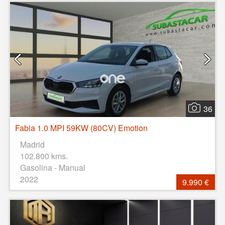
36
Fabia 1.0 MPI 59KW (80CV) Emotion
Madrid
102.800 kms.
Gasolina - Manual
2022
9.990 €