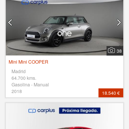
38
Mini Mini COOPER
Madrid
64.700 kms.
Gasolina - Manual
2018
18.540 €