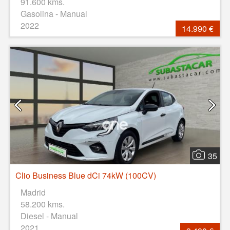
91.600 kms.
Gasolina - Manual
2022
14.990 €
35
Clio Business Blue dCi 74kW (100CV)
Madrid
58.200 kms.
Diesel - Manual
2021