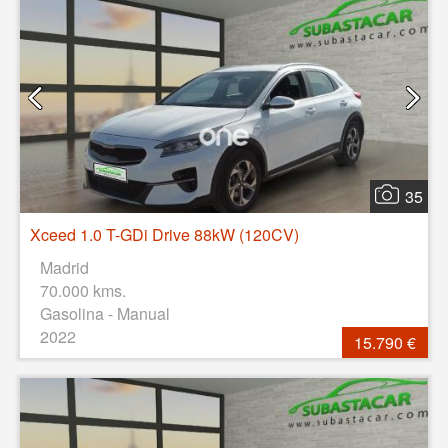
35
Xceed 1.0 T-GDi Drive 88kW (120CV)
Madrid
70.000 kms.
Gasolina - Manual
2022
15.790 €