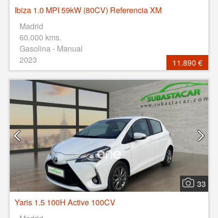
Ibiza 1.0 MPI 59kW (80CV) Referencia XM
Madrid
60.000 kms.
Gasolina - Manual
2023
11.890 €
33
Yaris 1.5 100H Active 100CV