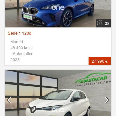
38
Serie 1 120d
Madrid
48.400 kms.
- Automático
2025
27.990 €