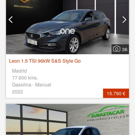
36
Leon 1.5 TSI 96kW S&S Style Go
Madrid
77.600 kms.
Gasolina - Manual
2022
15.790 €