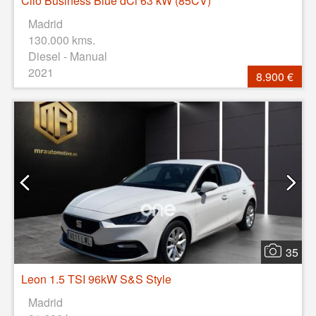
Clio Business Blue dCi 63 kW (85CV)
Madrid
130.000 kms.
Diesel - Manual
2021
8.900 €
35
Leon 1.5 TSI 96kW S&S Style
Madrid