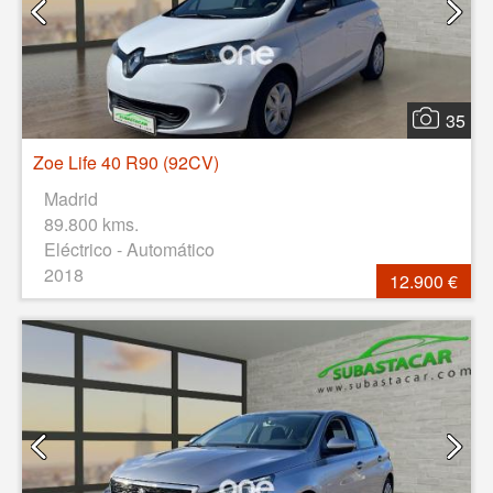
35
Zoe Life 40 R90 (92CV)
Madrid
89.800 kms.
Eléctrico - Automático
2018
12.900 €