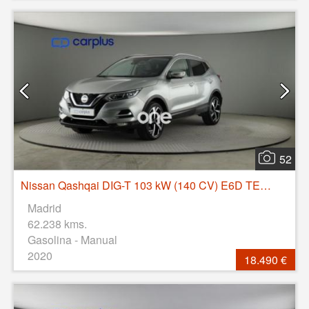
52
Nissan Qashqai DIG-T 103 kW (140 CV) E6D TEKNA+
Madrid
62.238 kms.
Gasolina - Manual
2020
18.490 €