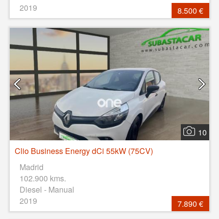
2019
8.500 €
10
Clio Business Energy dCi 55kW (75CV)
Madrid
102.900 kms.
Diesel - Manual
2019
7.890 €