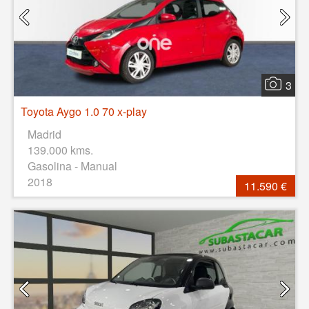
3
Toyota Aygo 1.0 70 x-play
Madrid
139.000 kms.
Gasolina - Manual
2018
11.590 €