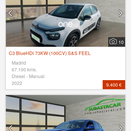
10
C3 BlueHDi 73KW (100CV) S&S FEEL
Madrid
67.100 kms.
Diesel - Manual
2022
9.400 €