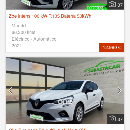
37
Zoe Intens 100 kW R135 Batería 50kWh
Madrid
66.300 kms.
Eléctrico - Automático
2021
12.990 €
37