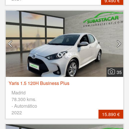
9.490 €
35
Yaris 1.5 120H Business Plus
Madrid
78.300 kms.
- Automático
2022
15.890 €