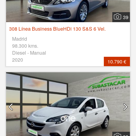
39
308 Línea Business BlueHDi 130 S&S 6 Vel.
Madrid
98.300 kms.
Diesel - Manual
2020
10.790 €