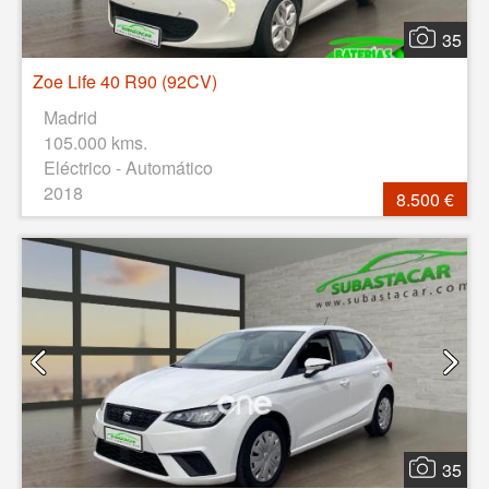
35
Zoe Life 40 R90 (92CV)
Madrid
105.000 kms.
Eléctrico - Automático
2018
8.500 €
35