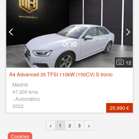
12
A4 Advanced 35 TFSI 110kW (150CV) S tronic
Madrid
47.200 kms.
- Automático
2022
25.990 €
<
1
2
3
>