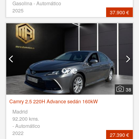
Gasolina - Automático
2025
37.900 €
38
Camry 2.5 220H Advance sedán 160kW
Madrid
92.200 kms.
- Automático
2022
27.390 €