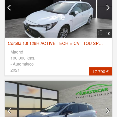
10
Corolla 1.8 125H ACTIVE TECH E-CVT TOU SPORT
Madrid
100.000 kms.
- Automático
2021
17.790 €