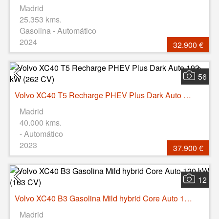
Madrid
25.353 kms.
Gasolina - Automático
2024
32.900 €
56
Volvo XC40 T5 Recharge PHEV Plus Dark Auto 193 kW (262 CV)
Madrid
40.000 kms.
- Automático
2023
37.900 €
12
Volvo XC40 B3 Gasolina Mild hybrid Core Auto 120 kW (163 CV)
Madrid