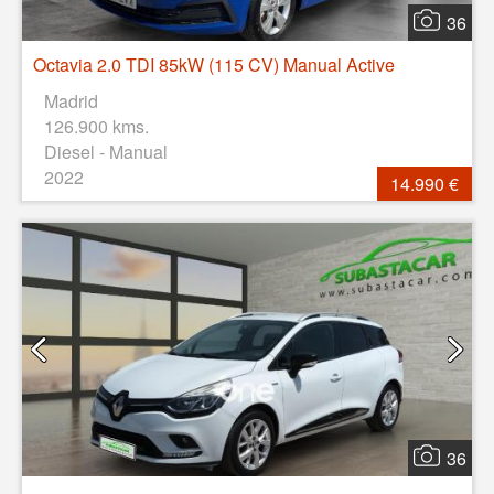
36
Octavia 2.0 TDI 85kW (115 CV) Manual Active
Madrid
126.900 kms.
Diesel - Manual
2022
14.990 €
36