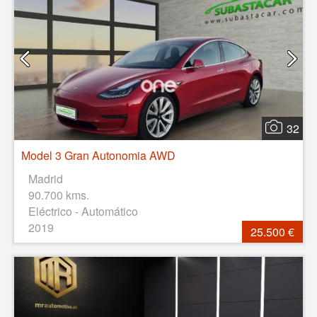
32
Model 3 Gran Autonomia AWD
Madrid
90.700 kms.
Eléctrico - Automático
2019
25.500 €