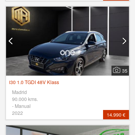
35
i30 1.0 TGDI 48V Klass
Madrid
90.000 kms.
- Manual
2022
14.990 €