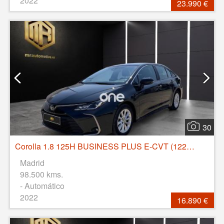
2022
23.990 €
30
Corolla 1.8 125H BUSINESS PLUS E-CVT (122CV)
Madrid
98.500 kms.
- Automático
2022
16.890 €