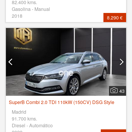
82.400 kms.
Gasolina - Manual
2018
8.290 €
43
SuperB Combi 2.0 TDI 110kW (150CV) DSG Style
Madrid
91.700 kms.
Diesel - Automático