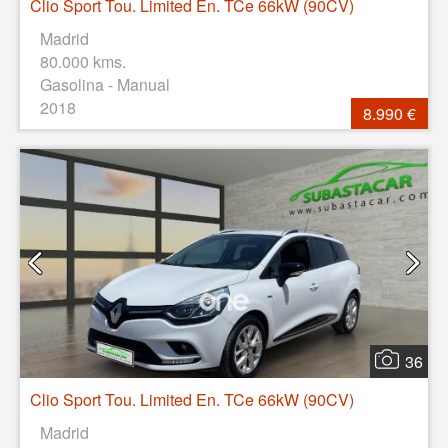
Clio Sport Tou. Limited En. TCe 66kW (90CV)
Madrid
80.000 kms.
Gasolina - Manual
2018
8.990 €
36
Clio Sport Tou. Limited En. TCe 66kW (90CV)
Madrid