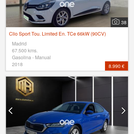
38
Clio Sport Tou. Limited En. TCe 66kW (90CV)
Madrid
67.500 kms.
Gasolina - Manual
2018
8.990 €