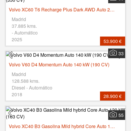
Volvo XC60 T6 Recharge Plus Dark AWD Auto 257 kW (350 CV)
Madrid
37.885 kms.
- Automático
2025
53.900 €
33
Volvo V60 D4 Momentum Auto 140 kW (190 CV)
Madrid
128.588 kms.
Diesel - Automático
2018
28.900 €
55
Volvo XC40 B3 Gasolina Mild hybrid Core Auto 120 kW (163 CV)