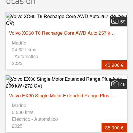
ocasión
59
Volvo XC60 T6 Recharge Core AWD Auto 257 kW (350 CV)
Madrid
24.621 kms.
- Automático
2023
43.900 €
45
Volvo EX30 Single Motor Extended Range Plus Auto 200 kW (272 CV)
Madrid
5.500 kms.
Eléctrico - Automático
2025
35.900 €