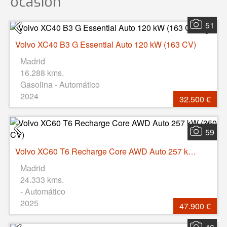
ocasión
51
Volvo XC40 B3 G Essential Auto 120 kW (163 CV)
Madrid
16.288 kms.
Gasolina - Automático
2024
32.500 €
59
Volvo XC60 T6 Recharge Core AWD Auto 257 kW (350 CV)
Madrid
24.333 kms.
- Automático
2025
47.900 €