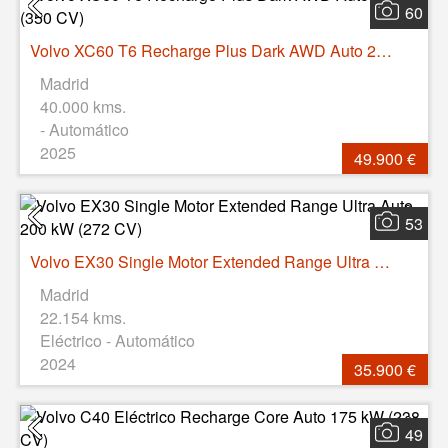
60
Volvo XC60 T6 Recharge Plus Dark AWD Auto 257 kW (350 CV)
Madrid
40.000 kms.
- Automático
2025
49.900 €
53
Volvo EX30 Single Motor Extended Range Ultra Auto 200 kW (272 CV)
Madrid
22.154 kms.
Eléctrico - Automático
2024
35.900 €
49