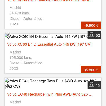
Madrid
64.478 kms.
Diesel - Automático
2023
49.900 €
52
Volvo XC60 B4 D Essential Auto 145 kW (197 CV)
Madrid
105.000 kms.
Diesel - Automático
2022
35.800 €
15
Volvo EC40 Recharge Twin Plus AWD Auto 325 kW (442 CV)
Madrid