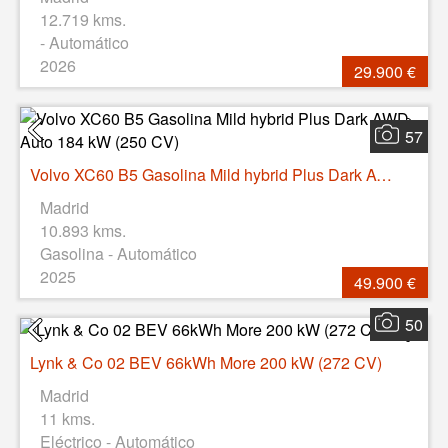
12.719 kms.
- Automático
2026
29.900 €
57
Volvo XC60 B5 Gasolina Mild hybrid Plus Dark AWD Auto 184 kW (250 CV)
Madrid
10.893 kms.
Gasolina - Automático
2025
49.900 €
50
Lynk & Co 02 BEV 66kWh More 200 kW (272 CV)
Madrid
11 kms.
Eléctrico - Automático