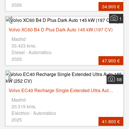
2026
34.900 €
1
Volvo XC60 B4 D Plus Dark Auto 145 kW (197 CV)
Madrid
33.423 kms.
Diesel - Automático
2025
47.900 €
58
Volvo EC40 Recharge Single Extended Ultra Auto 185 kW (252 CV)
Madrid
20.315 kms.
Eléctrico - Automático
2025
41.900 €