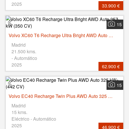
2025
33.900 €
15
Volvo XC60 T6 Recharge Ultra Bright AWD Auto 257 kW (350 CV)
Madrid
21.500 kms.
- Automático
2025
62.900 €
15
Volvo EC40 Recharge Twin Plus AWD Auto 325 kW (442 CV)
Madrid
15 kms.
Eléctrico - Automático
2025
46.900 €