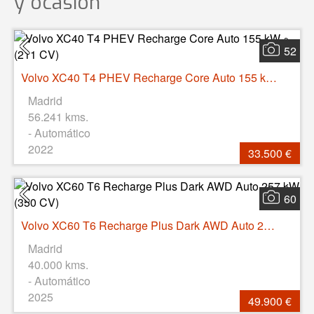
y ocasión
52
Volvo XC40 T4 PHEV Recharge Core Auto 155 kW (211 CV)
Madrid
56.241 kms.
- Automático
2022
33.500 €
60
Volvo XC60 T6 Recharge Plus Dark AWD Auto 257 kW (350 CV)
Madrid
40.000 kms.
- Automático
2025
49.900 €