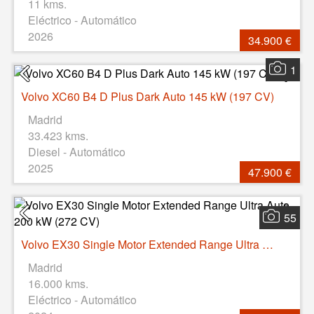
11 kms.
Eléctrico - Automático
2026
34.900 €
1
Volvo XC60 B4 D Plus Dark Auto 145 kW (197 CV)
Madrid
33.423 kms.
Diesel - Automático
2025
47.900 €
55
Volvo EX30 Single Motor Extended Range Ultra Auto 200 kW (272 CV)
Madrid
16.000 kms.
Eléctrico - Automático