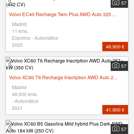
57
Volvo EC40 Recharge Twin Plus AWD Auto 325 kW (442 CV)
Madrid
11 kms.
Eléctrico - Automático
2025
46.900 €
57
Volvo XC60 T6 Recharge Inscription AWD Auto 257 kW (350 CV)
Madrid
48.500 kms.
- Automático
2021
41.900 €
57