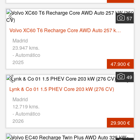
57
Volvo XC60 T6 Recharge Core AWD Auto 257 kW (350 CV)
Madrid
23.947 kms.
- Automático
2025
47.900 €
49
Lynk & Co 01 1.5 PHEV Core 203 kW (276 CV)
Madrid
12.719 kms.
- Automático
2026
29.900 €