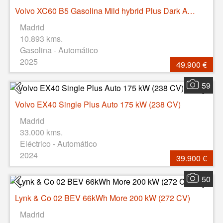
Volvo XC60 B5 Gasolina Mild hybrid Plus Dark AWD Auto 184 kW (250 CV)
Madrid
10.893 kms.
Gasolina - Automático
2025
49.900 €
59
Volvo EX40 Single Plus Auto 175 kW (238 CV)
Madrid
33.000 kms.
Eléctrico - Automático
2024
39.900 €
50
Lynk & Co 02 BEV 66kWh More 200 kW (272 CV)
Madrid