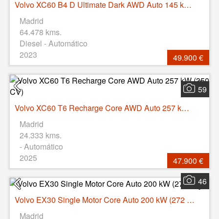
Volvo XC60 B4 D Ultimate Dark AWD Auto 145 kW (197 CV)
Madrid
64.478 kms.
Diesel - Automático
2023
49.900 €
59
Volvo XC60 T6 Recharge Core AWD Auto 257 kW (350 CV)
Madrid
24.333 kms.
- Automático
2025
47.900 €
46
Volvo EX30 Single Motor Core Auto 200 kW (272 CV)
Madrid