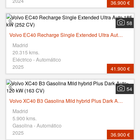
2024
36.900 €
58
Volvo EC40 Recharge Single Extended Ultra Auto 185 kW (252 CV)
Madrid
20.315 kms.
Eléctrico - Automático
2025
41.900 €
54
Volvo XC40 B3 Gasolina Mild hybrid Plus Dark Auto 120 kW (163 CV)
Madrid
5.900 kms.
Gasolina - Automático
2025
36.900 €