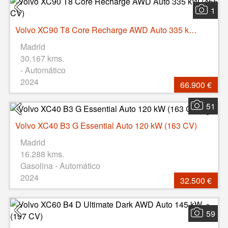
1
Volvo XC90 T8 Core Recharge AWD Auto 335 kW (455 CV)
Madrid
30.167 kms.
- Automático
2024
66.900 €
51
Volvo XC40 B3 G Essential Auto 120 kW (163 CV)
Madrid
16.288 kms.
Gasolina - Automático
2024
32.500 €
59