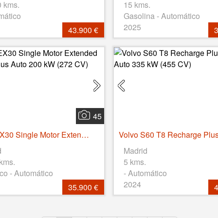
0 kms.
15 kms.
mático
Gasolina - Automático
2025
43.900 €
3
45
Volvo EX30 Single Motor Extended Range Plus Auto 200 kW (272 CV)
d
Madrid
 kms.
5 kms.
ico - Automático
- Automático
2024
35.900 €
4