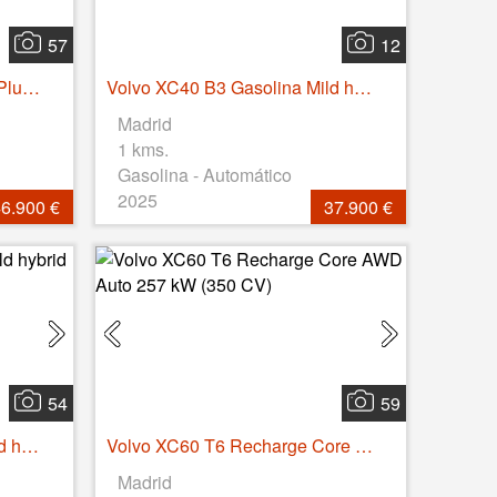
57
12
Volvo EC40 Recharge Twin Plus AWD Auto 325 kW (442 CV)
Volvo XC40 B3 Gasolina Mild hybrid Core Auto 120 kW (163 CV)
Madrid
1 kms.
Gasolina - Automático
2025
6.900 €
37.900 €
54
59
Volvo XC40 B3 Gasolina Mild hybrid Core Auto 120 kW (163 CV)
Volvo XC60 T6 Recharge Core AWD Auto 257 kW (350 CV)
Madrid