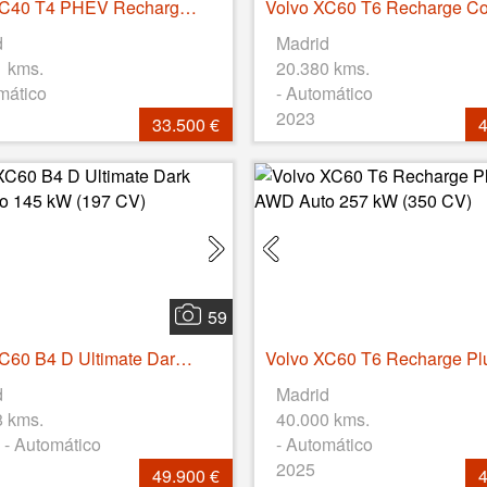
Volvo XC40 T4 PHEV Recharge Core Auto 155 kW (211 CV)
d
Madrid
1 kms.
20.380 kms.
mático
- Automático
2023
33.500 €
4
59
Volvo XC60 B4 D Ultimate Dark AWD Auto 145 kW (197 CV)
d
Madrid
8 kms.
40.000 kms.
 - Automático
- Automático
2025
49.900 €
4