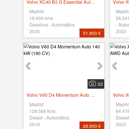
Volvo XC40 B3 G Essential Auto 120 kW (163 CV)
Madrid
Madri
18.000 kms.
56.24
Gasolina - Automático
- Auto
2025
2022
31.900 €
33
Volvo V60 D4 Momentum Auto 140 kW (190 CV)
Madrid
Madri
128.588 kms.
64.47
Diesel - Automático
Diesel
2018
2023
28.900 €