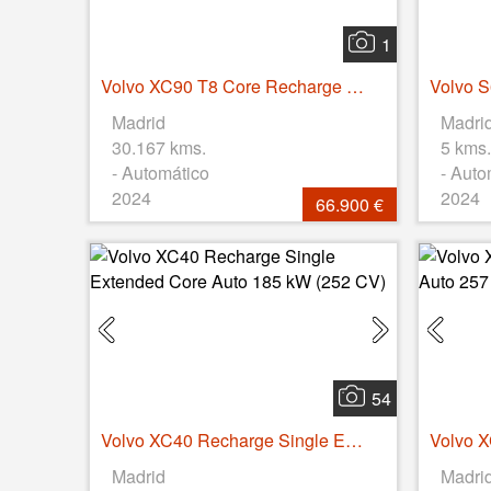
1
Volvo XC90 T8 Core Recharge AWD Auto 335 kW (455 CV)
Madrid
Madri
30.167 kms.
5 kms.
- Automático
- Auto
2024
2024
66.900 €
54
Volvo XC40 Recharge Single Extended Core Auto 185 kW (252 CV)
Madrid
Madri