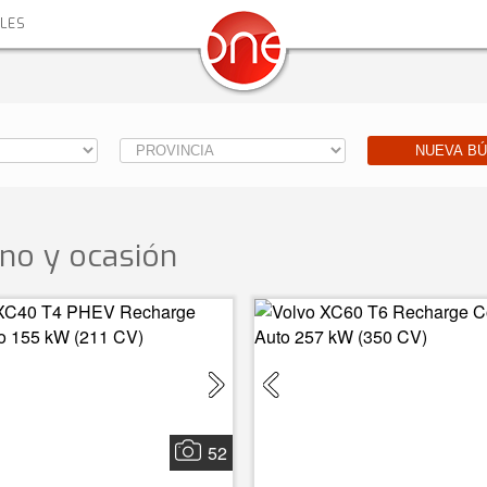
ALES
NUEVA B
no y ocasión
52