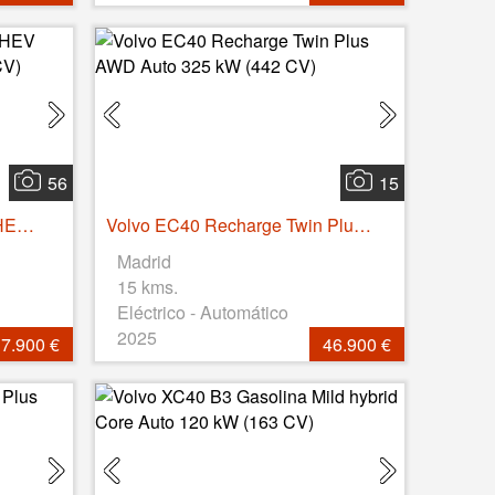
56
15
Volvo XC40 T5 Recharge PHEV Plus Dark Auto 193 kW (262 CV)
Volvo EC40 Recharge Twin Plus AWD Auto 325 kW (442 CV)
Madrid
15 kms.
Eléctrico - Automático
2025
7.900 €
46.900 €