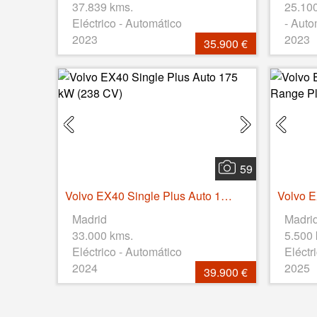
37.839 kms.
25.10
Eléctrico - Automático
- Auto
2023
2023
35.900 €
59
Volvo EX40 Single Plus Auto 175 kW (238 CV)
Madrid
Madri
33.000 kms.
5.500
Eléctrico - Automático
Eléctr
2024
2025
39.900 €