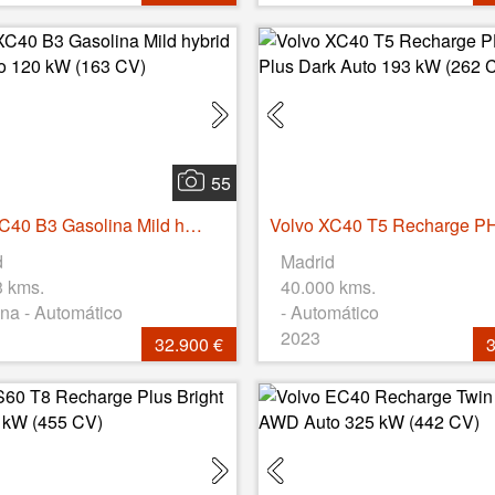
55
Volvo XC40 B3 Gasolina Mild hybrid Core Auto 120 kW (163 CV)
d
Madrid
3 kms.
40.000 kms.
na - Automático
- Automático
2023
32.900 €
3