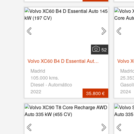
52
Volvo XC60 B4 D Essential Auto 145 kW (197 CV)
Madrid
Madri
105.000 kms.
25.35
Diesel - Automático
Gasoli
2022
2024
35.800 €