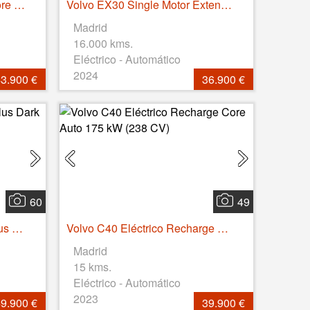
Volvo XC60 T6 Recharge Core AWD Auto 257 kW (350 CV)
Volvo EX30 Single Motor Extended Range Ultra Auto 200 kW (272 CV)
Madrid
16.000 kms.
Eléctrico - Automático
2024
3.900 €
36.900 €
60
49
Volvo XC60 T6 Recharge Plus Dark AWD Auto 257 kW (350 CV)
Volvo C40 Eléctrico Recharge Core Auto 175 kW (238 CV)
Madrid
15 kms.
Eléctrico - Automático
2023
9.900 €
39.900 €