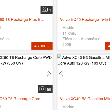
1
Volvo S60 T8 Recharge Plus Bright Auto 335 kW (455 CV)
d
Madrid
11 kms.
mático
Eléctrico - Automático
2025
46.900 €
4
59
Volvo XC60 T6 Recharge Core AWD Auto 257 kW (350 CV)
d
Madrid