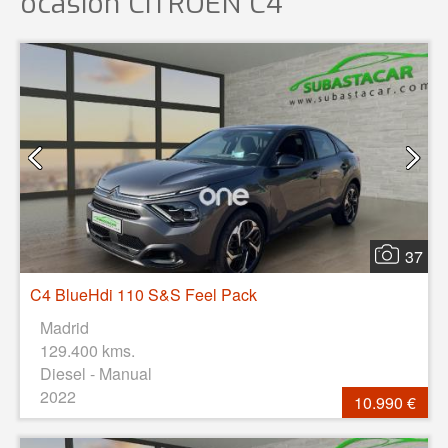
ocasión
CITROEN C4
37
C4 BlueHdi 110 S&S Feel Pack
Madrid
129.400 kms.
Diesel - Manual
2022
10.990 €