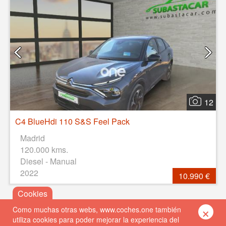
12
C4 BlueHdi 110 S&S Feel Pack
Madrid
120.000 kms.
Diesel - Manual
2022
10.990 €
×
Como muchas otras webs, www.coches.one también
utiliza cookies para poder mejorar la experiencia del