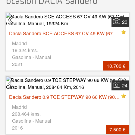
ocasión
DACIA Sandero
23
Dacia Sandero SCE ACCESS 67 CV 49 KW (67 CV), Gasolina, Manual, 19324 Km
Madrid
19.324 kms.
Gasolina - Manual
2021
10.700 €
24
Dacia Sandero 0.9 TCE STEPWAY 90 66 KW (90 CV), Gasolina, Manual, 208464 Km, 2016
Madrid
208.464 kms.
Gasolina - Manual
2016
7.500 €