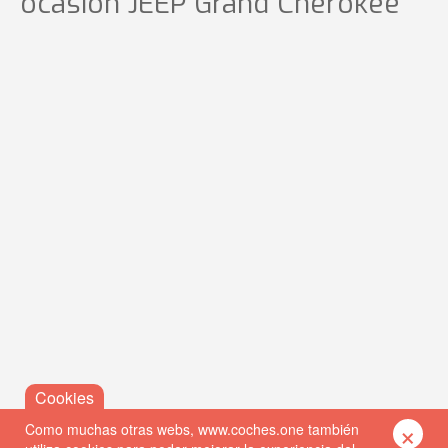
ocasión
JEEP Grand Cherokee
×
Como muchas otras webs, www.coches.one también