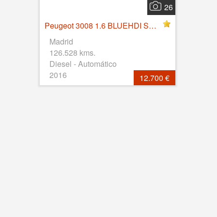
26
Peugeot 3008 1.6 BLUEHDI STYLE EAT6 120 88 KW (120 CV), Diesel, Secuencial, 124528 Km, 2016
Madrid
126.528 kms.
Diesel - Automático
2016
12.700 €